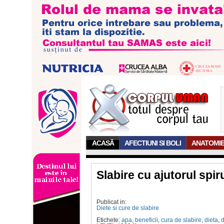
ACASĂ
AFECTIUNI SI BOLI
ANATOMI
Slabire cu ajutorul spiru
Publicat in:
Diete si cure de slabire
Etichete:
apa
,
beneficii
,
cura de slabire
,
dieta
,
d