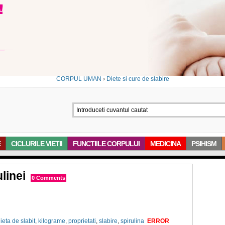
CORPUL UMAN
›
Diete si cure de slabire
E
CICLURILE VIETII
FUNCTIILE CORPULUI
MEDICINA
PSIHISM
linei
0 Comments
ieta de slabit
,
kilograme
,
proprietati
,
slabire
,
spirulina
ERROR