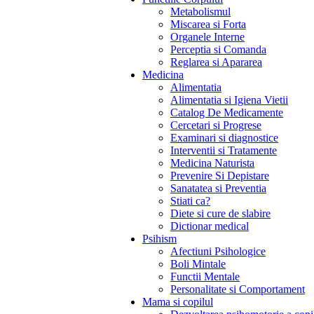
Metabolismul
Miscarea si Forta
Organele Interne
Perceptia si Comanda
Reglarea si Apararea
Medicina
Alimentatia
Alimentatia si Igiena Vietii
Catalog De Medicamente
Cercetari si Progrese
Examinari si diagnostice
Interventii si Tratamente
Medicina Naturista
Prevenire Si Depistare
Sanatatea si Preventia
Stiati ca?
Diete si cure de slabire
Dictionar medical
Psihism
Afectiuni Psihologice
Boli Mintale
Functii Mentale
Personalitate si Comportament
Mama si copilul