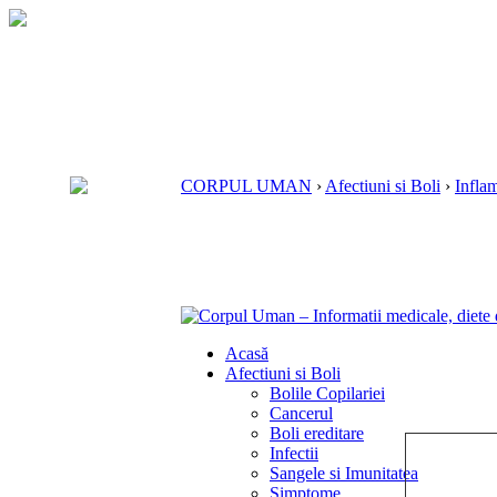
CORPUL UMAN
›
Afectiuni si Boli
›
Inflam
Acasă
Afectiuni si Boli
Bolile Copilariei
Cancerul
Boli ereditare
Infectii
Sangele si Imunitatea
Simptome