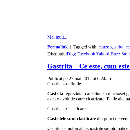
Mai mult...
Permalink
| Tagged with:
cauze gastrita
,
ce
Distribuiti:
Digg
Facebook
Yahoo! Buzz
Stu
Gastrita – Ce este, cum este
Publicat pe 27 mai 2012 at 6:24am
Gastrita – definitie
Gastrita
reprezinta o afectiune a mucoasei gas
avea o evolutie catre cicatrizare. Pe de alta p
Gastrita – Clasificare
Gastritele sunt clasificate
din punct de vedere
gastrite asimptomatice; gastrite simptomatice –