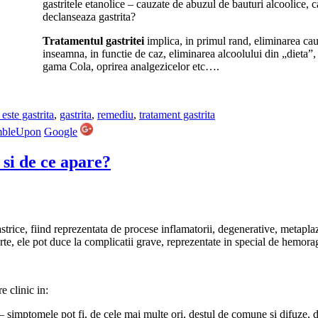
gastritele etanolice – cauzate de abuzul de bauturi alcoolice, c
declanseaza gastrita?
Tratamentul gastritei
implica, in primul rand, eliminarea cau
inseamna, in functie de caz, eliminarea alcoolului din „dieta”, 
gama Cola, oprirea analgezicelor etc….
 este gastrita
,
gastrita
,
remediu
,
tratament gastrita
mbleUpon
Google
 si de ce apare?
trice, fiind reprezentata de procese inflamatorii, degenerative, metaplazi
arte, ele pot duce la complicatii grave, reprezentate in special de hemorag
 clinic in:
 simptomele pot fi, de cele mai multe ori, destul de comune si difuze, dia