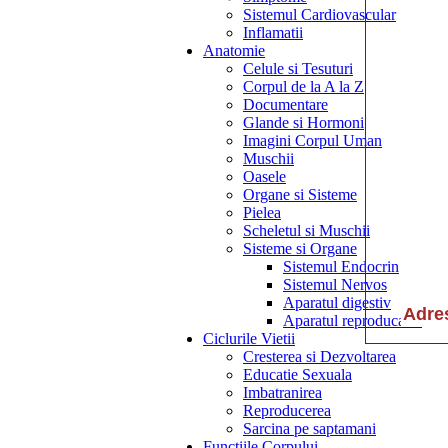
Sistemul Cardiovascular
Inflamatii
Anatomie
Celule si Tesuturi
Corpul de la A la Z
Documentare
Glande si Hormoni
Imagini Corpul Uman
Muschii
Oasele
Organe si Sisteme
Pielea
Scheletul si Muschii
Sisteme si Organe
Sistemul Endocrin
Sistemul Nervos
Aparatul digestiv
Aparatul reproducator
Ciclurile Vietii
Cresterea si Dezvoltarea
Educatie Sexuala
Imbatranirea
Reproducerea
Sarcina pe saptamani
Functiile Corpului