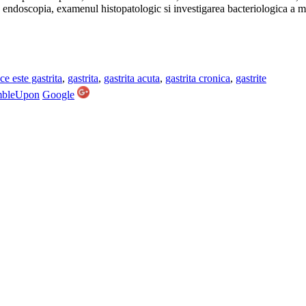
 endoscopia, examenul histopatologic si investigarea bacteriologica a m
ce este gastrita
,
gastrita
,
gastrita acuta
,
gastrita cronica
,
gastrite
mbleUpon
Google