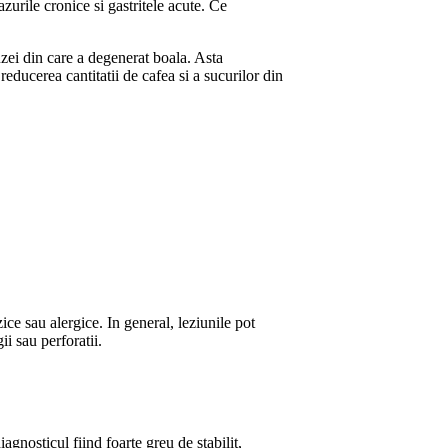
azurile cronice si gastritele acute. Ce
zei din care a degenerat boala. Asta
reducerea cantitatii de cafea si a sucurilor din
ce sau alergice. In general, leziunile pot
ii sau perforatii.
gnosticul fiind foarte greu de stabilit,