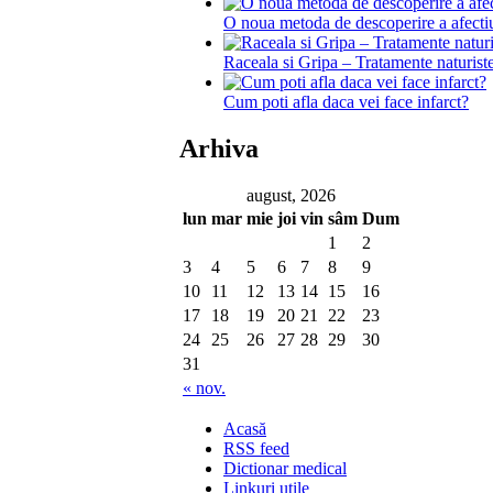
O noua metoda de descoperire a afecti
Raceala si Gripa – Tratamente naturist
Cum poti afla daca vei face infarct?
Arhiva
august, 2026
lun
mar
mie
joi
vin
sâm
Dum
1
2
3
4
5
6
7
8
9
10
11
12
13
14
15
16
17
18
19
20
21
22
23
24
25
26
27
28
29
30
31
« nov.
Acasă
RSS feed
Dictionar medical
Linkuri utile