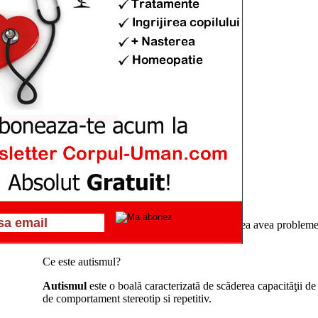
ste autismul’
Autism
Publicat pe 10 sept. 2013 at 5:00am
V-ati intrebat vreodata daca puiul dvs. ar putea avea probleme 
comportamentale?
Ce este autismul?
Autismul
este o boală caracterizată de scăderea capacităţii de
de comportament stereotip si repetitiv.