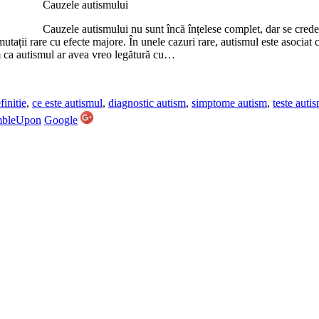
Cauzele autismului
Cauzele autismului nu sunt încă înțelese complet, dar se crede
mutații rare cu efecte majore. În unele cazuri rare, autismul este asociat
cum ca autismul ar avea vreo legătură cu…
finitie
,
ce este autismul
,
diagnostic autism
,
simptome autism
,
teste auti
mbleUpon
Google