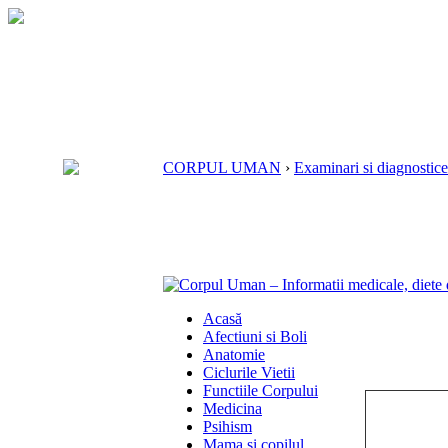
CORPUL UMAN
›
Examinari si diagnostice
Acasă
Afectiuni si Boli
Anatomie
Ciclurile Vietii
Functiile Corpului
Medicina
Psihism
Mama si copilul