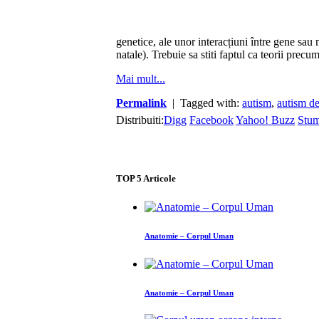
genetice, ale unor interacțiuni între gene sau 
natale). Trebuie sa stiti faptul ca teorii pre
Mai mult...
Permalink
| Tagged with:
autism
,
autism de
Distribuiti:
Digg
Facebook
Yahoo! Buzz
Stu
TOP
5
Articole
Anatomie – Corpul Uman
Anatomie – Corpul Uman