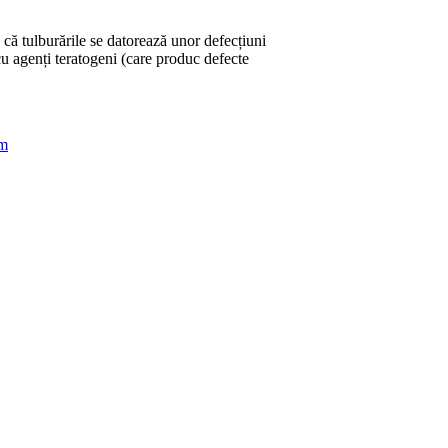
 că tulburările se datorează unor defecțiuni
 cu agenți teratogeni (care produc defecte
sm