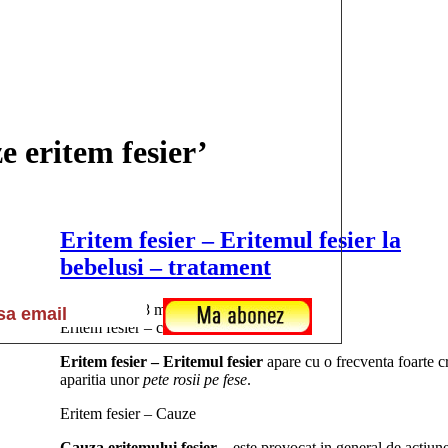
e eritem fesier’
Eritem fesier – Eritemul fesier la
bebelusi – tratament
Publicat pe 08 mart. 2012 at 3:45pm
Eritem fesier – cum se manifesta
Eritem fesier – Eritemul fesier
apare cu o frecventa foarte c
aparitia unor
pete rosii pe fese
.
Eritem fesier – Cauze
Cauza eritemului fesier
– este provocat in general de actiunea