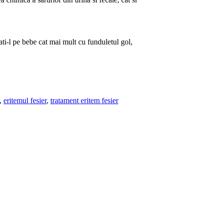
ti-l pe bebe cat mai mult cu funduletul gol,
,
eritemul fesier
,
tratament eritem fesier