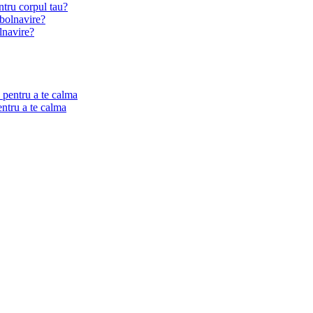
ntru corpul tau?
lnavire?
entru a te calma