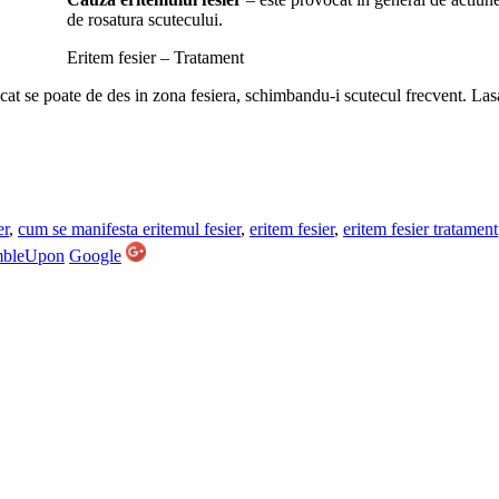
de rosatura scutecului.
Eritem fesier – Tratament
cat se poate de des in zona fesiera, schimbandu-i scutecul frecvent. Lasa
er
,
cum se manifesta eritemul fesier
,
eritem fesier
,
eritem fesier tratament
mbleUpon
Google