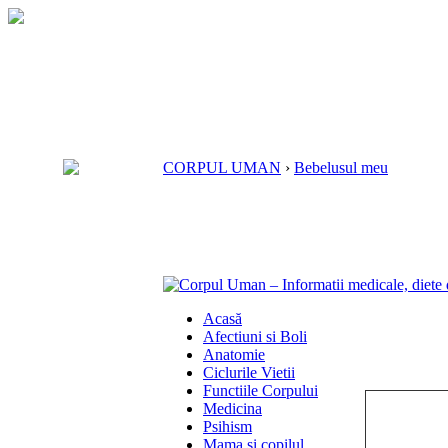
CORPUL UMAN
›
Bebelusul meu
Acasă
Afectiuni si Boli
Anatomie
Ciclurile Vietii
Functiile Corpului
Medicina
Psihism
Mama si copilul