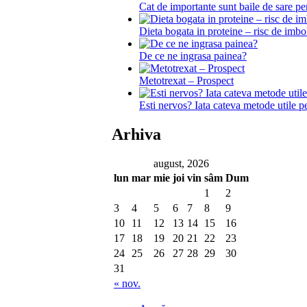
Cat de importante sunt baile de sare pe
Dieta bogata in proteine – risc de imbo
De ce ne ingrasa painea?
Metotrexat – Prospect
Esti nervos? Iata cateva metode utile p
Arhiva
august, 2026
lun
mar
mie
joi
vin
sâm
Dum
1
2
3
4
5
6
7
8
9
10
11
12
13
14
15
16
17
18
19
20
21
22
23
24
25
26
27
28
29
30
31
« nov.