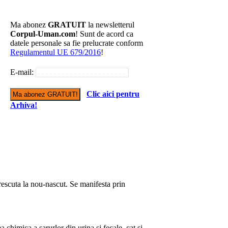
Ma abonez
GRATUIT
la newsletterul
Corpul-Uman.com
! Sunt de acord ca
datele personale sa fie prelucrate conform
Regulamentul UE 679/2016
!
E-mail:
Clic aici pentru
Arhiva!
rescuta la nou-nascut. Se manifesta prin
 chimica a sarurlor din urina si fecale, cat si