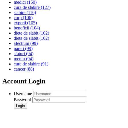
medici
(150)
cura de slabire
(127)
slabire
(116)
corp
(106)
experti
(105)
beneficii
(104)
diete de slabit
(102)
dieta de slabit
(102)
afectiuni
(99)
pareri
(99)
sfaturi
(94)
meniu
(94)
cure de slabire
(91)
cancer
(88)
Account Login
Username
Password