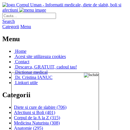
Corpul Uman - Informatii medicale, diete de slabit, boli si
afectiuni
Search
Categorii
Menu
Menu
Home
Acest site utilizeaza cookies
Contact
Descarca, GRATUIT, cadoul tau!
Dictionar medical
Dr. Cristina IANUC
Linkuri utile
Categorii
Diete si cure de slabire
(706)
Afectiuni si Boli
(401)
Corpul de la A la Z
(315)
Medicina Naturista
(308)
Anatomie
(295)