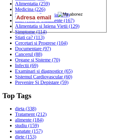
Alimentatia
(259)
Medicina
(226)
Sanatatea si Preventia
(170)
Interventii si Tratamente
(167)
Alimentatia si Igiena Vietii
(129)
Simptome
(114)
Stiati ca?
(113)
Cercetari si Progrese
(104)
Documentare
(97)
Cancerul
(88)
Organe si Sisteme
(70)
Infectii
(69)
Examinari si diagnostice
(65)
Sistemul Cardiovascular
(60)
Prevenire Si Depistare
(59)
Top Tags
dieta
(338)
Tratament
(212)
alimente
(184)
studiu
(159)
sanatate
(157)
diete
(153)