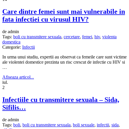
Care dintre femei sunt mai vulnerabile in
fata infectiei cu virusul HIV?
de admin
Tags:
boli cu transmitere sexuala
,
cercetare
,
femei
,
hiv
,
violenta
domestica
Categorie:
Infectii
In urma unui studiu, expertii au observat ca femeile care sunt victime
ale violentei domestice prezinta un risc crescut de infectie cu HIV si
…
Afiseaza articol...
iul.
2
Infectiile cu transmitere sexuala – Sida,
Sifilis…
de admin
Tags:
boli
,
boli cu transmitere sexuala
,
boli sexuale
,
infectii
,
sida
,