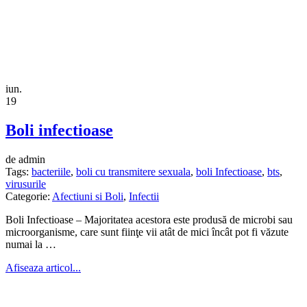
iun.
19
Boli infectioase
de admin
Tags:
bacteriile
,
boli cu transmitere sexuala
,
boli Infectioase
,
bts
,
virusurile
Categorie:
Afectiuni si Boli
,
Infectii
Boli Infectioase – Majoritatea acestora este produsă de microbi sau
microorganisme, care sunt fiinţe vii atât de mici încât pot fi văzute
numai la …
Afiseaza articol...