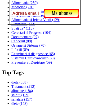
Alimentatia
(259)
Medicina
(226)
Sanatatea si Preventia
(170)
Interventii si Tratamente
(167)
Alimentatia si Igiena Vietii
(129)
Simptome
(114)
Stiati ca?
(113)
Cercetari si Progrese
(104)
Documentare
(97)
Cancerul
(88)
Organe si Sisteme
(70)
Infectii
(69)
Examinari si diagnostice
(65)
Sistemul Cardiovascular
(60)
Prevenire Si Depistare
(59)
Top Tags
dieta
(338)
Tratament
(212)
alimente
(184)
studiu
(159)
sanatate
(157)
diete
(153)