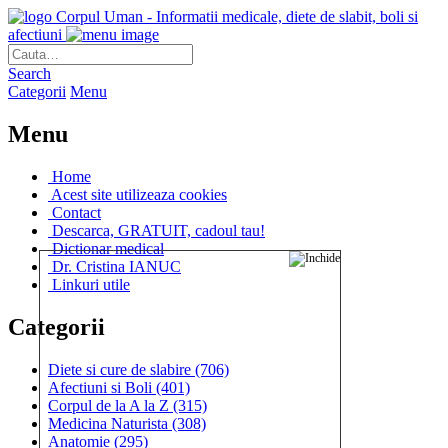
Corpul Uman - Informatii medicale, diete de slabit, boli si
afectiuni
Search
Categorii
Menu
Menu
Home
Acest site utilizeaza cookies
Contact
Descarca, GRATUIT, cadoul tau!
Dictionar medical
Dr. Cristina IANUC
Linkuri utile
Categorii
Diete si cure de slabire
(706)
Afectiuni si Boli
(401)
Corpul de la A la Z
(315)
Medicina Naturista
(308)
Anatomie
(295)