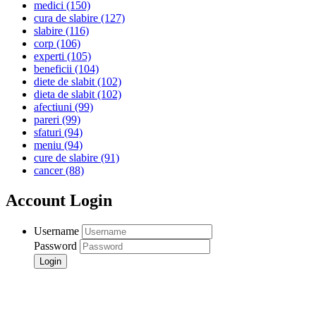
medici
(150)
cura de slabire
(127)
slabire
(116)
corp
(106)
experti
(105)
beneficii
(104)
diete de slabit
(102)
dieta de slabit
(102)
afectiuni
(99)
pareri
(99)
sfaturi
(94)
meniu
(94)
cure de slabire
(91)
cancer
(88)
Account Login
Username
Password