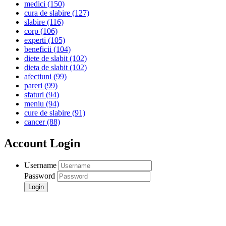
medici
(150)
cura de slabire
(127)
slabire
(116)
corp
(106)
experti
(105)
beneficii
(104)
diete de slabit
(102)
dieta de slabit
(102)
afectiuni
(99)
pareri
(99)
sfaturi
(94)
meniu
(94)
cure de slabire
(91)
cancer
(88)
Account Login
Username
Password