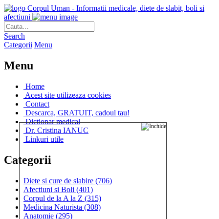
Corpul Uman - Informatii medicale, diete de slabit, boli si
afectiuni
Search
Categorii
Menu
Menu
Home
Acest site utilizeaza cookies
Contact
Descarca, GRATUIT, cadoul tau!
Dictionar medical
Dr. Cristina IANUC
Linkuri utile
Categorii
Diete si cure de slabire
(706)
Afectiuni si Boli
(401)
Corpul de la A la Z
(315)
Medicina Naturista
(308)
Anatomie
(295)