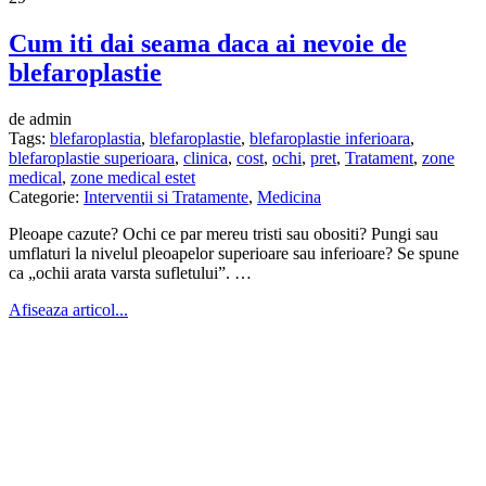
Cum iti dai seama daca ai nevoie de
blefaroplastie
de admin
Tags:
blefaroplastia
,
blefaroplastie
,
blefaroplastie inferioara
,
blefaroplastie superioara
,
clinica
,
cost
,
ochi
,
pret
,
Tratament
,
zone
medical
,
zone medical estet
Categorie:
Interventii si Tratamente
,
Medicina
Pleoape cazute? Ochi ce par mereu tristi sau obositi? Pungi sau
umflaturi la nivelul pleoapelor superioare sau inferioare? Se spune
ca „ochii arata varsta sufletului”. …
Afiseaza articol...