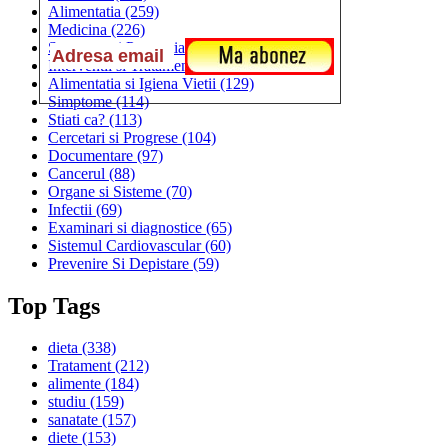
Alimentatia
(259)
Medicina
(226)
Sanatatea si Preventia
(170)
Interventii si Tratamente
(167)
Alimentatia si Igiena Vietii
(129)
Simptome
(114)
Stiati ca?
(113)
Cercetari si Progrese
(104)
Documentare
(97)
Cancerul
(88)
Organe si Sisteme
(70)
Infectii
(69)
Examinari si diagnostice
(65)
Sistemul Cardiovascular
(60)
Prevenire Si Depistare
(59)
Top Tags
dieta
(338)
Tratament
(212)
alimente
(184)
studiu
(159)
sanatate
(157)
diete
(153)