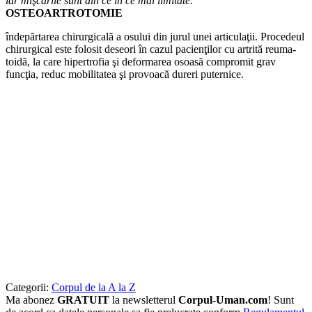
iar mişcările sunt din ce în ce mai limitate.
OSTEOARTROTOMIE
îndepărtarea chirurgicală a osului din jurul unei articulaţii. Procedeul
chirurgical este folosit deseori în cazul pacienţilor cu artrită reuma-
toidă, la care hipertrofia şi defor­marea osoasă compromit grav
funcţia, reduc mobilitatea şi pro­voacă dureri puternice.
Categorii:
Corpul de la A la Z
Ma abonez
GRATUIT
la newsletterul
Corpul-Uman.com
! Sunt