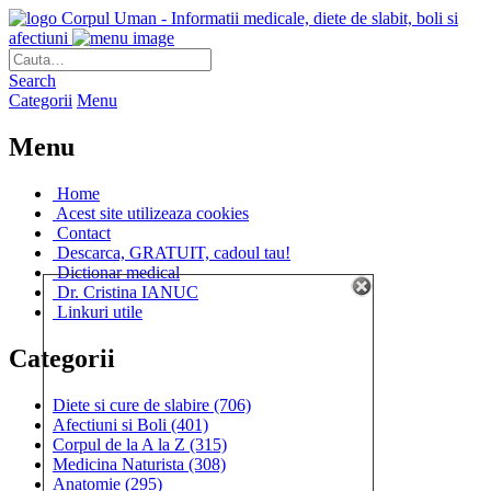
Corpul Uman - Informatii medicale, diete de slabit, boli si
afectiuni
Search
Categorii
Menu
Menu
Home
Acest site utilizeaza cookies
Contact
Descarca, GRATUIT, cadoul tau!
Dictionar medical
Dr. Cristina IANUC
Linkuri utile
Categorii
Diete si cure de slabire
(706)
Afectiuni si Boli
(401)
Corpul de la A la Z
(315)
Medicina Naturista
(308)
Anatomie
(295)