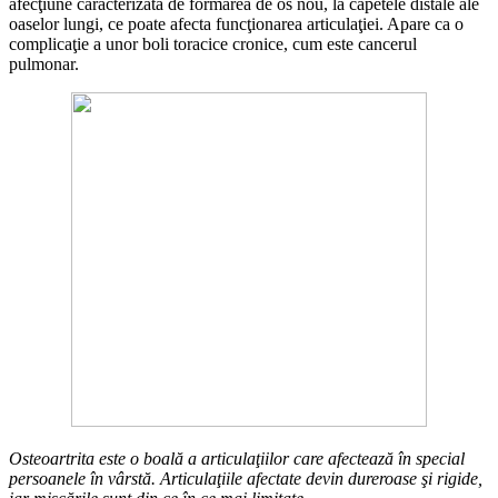
afecţiune caracterizată de formarea de os nou, la capetele distale ale
oase­lor lungi, ce poate afecta funcţiona­rea articulaţiei. Apare ca o
compli­caţie a unor boli toracice cronice, cum este cancerul
pulmonar.
Osteoartrita este o boală a articulaţiilor care afectează în special
persoanele în vârstă. Articulaţiile afectate devin dureroase şi rigide,