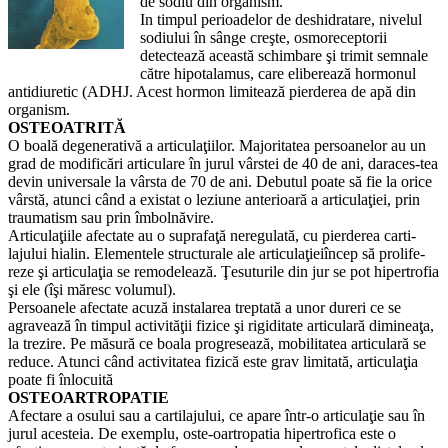
de sodiu din organism.
In timpul perioadelor de deshidratare, nivelul
sodiului în sânge creşte, osmoreceptorii
detectează această schimbare şi trimit sem­nale
către hipotalamus, care elibe­rează hormonul
antidiuretic (ADHJ. Acest hormon limitează pierderea de apă din
organism.
OSTEOATRITĂ
O boală degenerativă a articula­ţiilor. Majoritatea persoanelor au un
grad de modificări articulare în jurul vârstei de 40 de ani, daraces-tea
devin universale la vârsta de 70 de ani. Debutul poate să fie la orice
vârstă, atunci când a existat o lezi­une anterioară a articulaţiei, prin
traumatism sau prin îmbolnăvire.
Articulaţiile afectate au o supra­faţă neregulată, cu pierderea carti­
lajului hialin. Elementele structu­rale ale articulaţieiîncep să prolife­
reze şi articulaţia se remodelează. Ţesuturile din jur se pot hipertrofia
şi ele (îşi măresc volumul).
Persoanele afectate acuză instalarea treptată a unor dureri ce se
agravează în timpul activi­tăţii fizice şi rigiditate articulară dimineaţa,
la trezire. Pe măsură ce boala progresează, mobilitatea articulară se
reduce. Atunci când activitatea fizică este grav limitată, articulaţia
poate fi înlocuită
OSTEOARTROPATIE
Afectare a osului sau a cartilaju­lui, ce apare într-o articulaţie sau în
jurul acesteia. De exemplu, oste-oartropatia hipertrofica este o