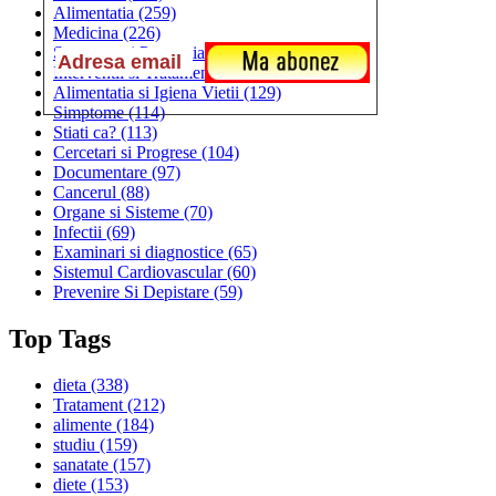
Alimentatia
(259)
Medicina
(226)
Sanatatea si Preventia
(170)
Interventii si Tratamente
(167)
Alimentatia si Igiena Vietii
(129)
Simptome
(114)
Stiati ca?
(113)
Cercetari si Progrese
(104)
Documentare
(97)
Cancerul
(88)
Organe si Sisteme
(70)
Infectii
(69)
Examinari si diagnostice
(65)
Sistemul Cardiovascular
(60)
Prevenire Si Depistare
(59)
Top Tags
dieta
(338)
Tratament
(212)
alimente
(184)
studiu
(159)
sanatate
(157)
diete
(153)