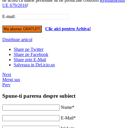
de acord ca datele personale sa fie prelucrate conform
Regulamentul
UE 679/2016
!
E-mail:
Clic aici pentru Arhiva!
Distribuie articol
Share pe Twitter
Share pe Facebook
Share prin E-Mail
Salveaza in Del.icio.us
Next
Mergi sus
Prev
Spune-ti parerea despre subiect
Nume*
E-Mail*