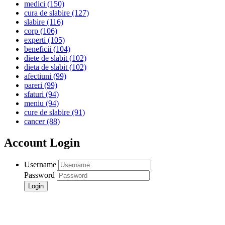
medici
(150)
cura de slabire
(127)
slabire
(116)
corp
(106)
experti
(105)
beneficii
(104)
diete de slabit
(102)
dieta de slabit
(102)
afectiuni
(99)
pareri
(99)
sfaturi
(94)
meniu
(94)
cure de slabire
(91)
cancer
(88)
Account Login
Username
Password