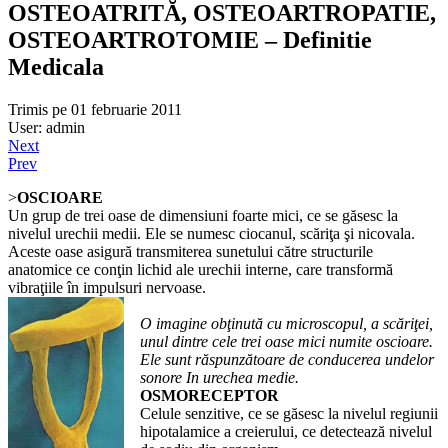
OSTEOATRITĂ, OSTEOARTROPATIE,
OSTEOARTROTOMIE – Definitie
Medicala
Trimis pe 01 februarie 2011
User: admin
Next
Prev
>
OSCIOARE
Un grup de trei oase de dimensiuni foarte mici, ce se găsesc la
nivelul urechii medii. Ele se numesc cio­canul, scăriţa şi nicovala.
Aceste oase asigură transmiterea sune­tului către structurile
anatomice ce conţin lichid ale urechii interne, care transformă
vibraţiile în impul­suri nervoase.
O imagine obţinută cu microscopul, a scăriţei,
unul dintre cele trei oase mici numite oscioare.
Ele sunt răspunzătoare de conducerea undelor
sonore In urechea medie.
OSMORECEPTOR
Celule senzitive, ce se găsesc la nivelul regiunii
hipotalamice a cre­ierului, ce detectează nivelul