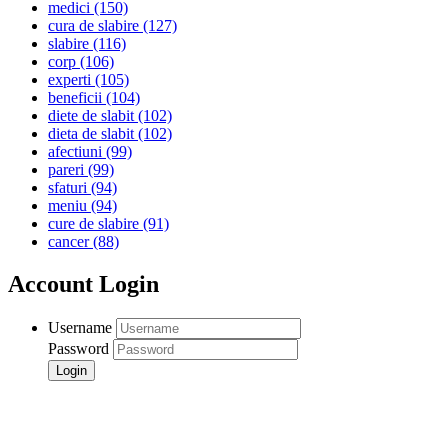
medici
(150)
cura de slabire
(127)
slabire
(116)
corp
(106)
experti
(105)
beneficii
(104)
diete de slabit
(102)
dieta de slabit
(102)
afectiuni
(99)
pareri
(99)
sfaturi
(94)
meniu
(94)
cure de slabire
(91)
cancer
(88)
Account Login
Username
Password