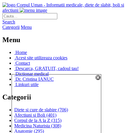
Corpul Uman - Informatii medicale, diete de slabit, boli si
afectiuni
Search
Categorii
Menu
Menu
Home
Acest site utilizeaza cookies
Contact
Descarca, GRATUIT, cadoul tau!
Dictionar medical
Dr. Cristina IANUC
Linkuri utile
Categorii
Diete si cure de slabire
(706)
Afectiuni si Boli
(401)
Corpul de la A la Z
(315)
Medicina Naturista
(308)
Anatomie
(295)