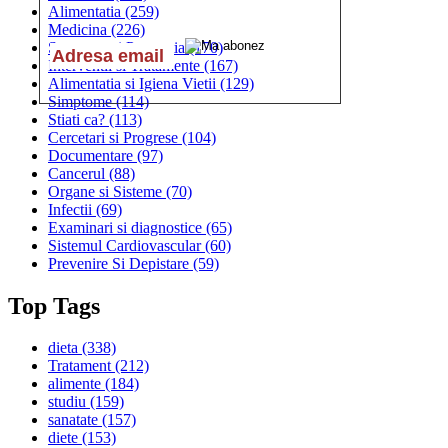
Alimentatia
(259)
Medicina
(226)
Sanatatea si Preventia
(170)
Interventii si Tratamente
(167)
Alimentatia si Igiena Vietii
(129)
Simptome
(114)
Stiati ca?
(113)
Cercetari si Progrese
(104)
Documentare
(97)
Cancerul
(88)
Organe si Sisteme
(70)
Infectii
(69)
Examinari si diagnostice
(65)
Sistemul Cardiovascular
(60)
Prevenire Si Depistare
(59)
Top Tags
dieta
(338)
Tratament
(212)
alimente
(184)
studiu
(159)
sanatate
(157)
diete
(153)