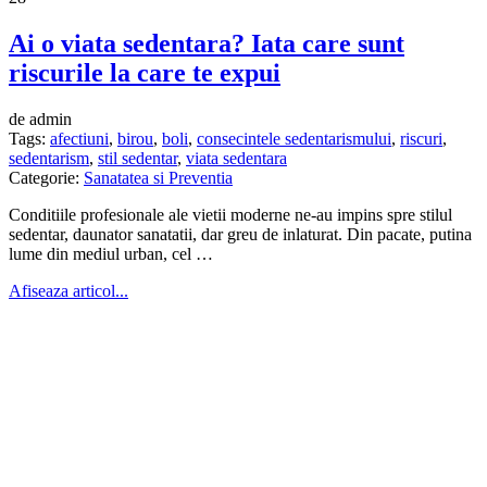
Ai o viata sedentara? Iata care sunt
riscurile la care te expui
de admin
Tags:
afectiuni
,
birou
,
boli
,
consecintele sedentarismului
,
riscuri
,
sedentarism
,
stil sedentar
,
viata sedentara
Categorie:
Sanatatea si Preventia
Conditiile profesionale ale vietii moderne ne-au impins spre stilul
sedentar, daunator sanatatii, dar greu de inlaturat. Din pacate, putina
lume din mediul urban, cel …
Afiseaza articol...