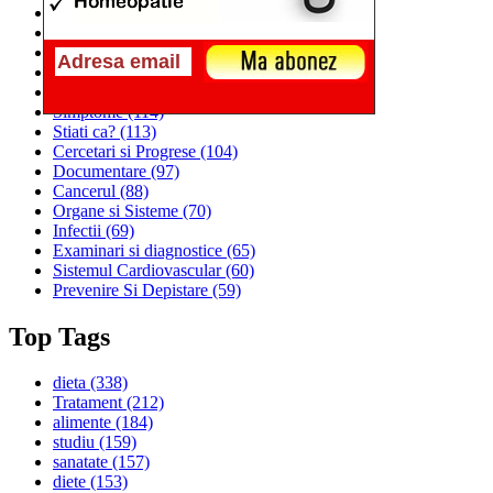
Alimentatia
(259)
Medicina
(226)
Sanatatea si Preventia
(170)
Interventii si Tratamente
(167)
Alimentatia si Igiena Vietii
(129)
Simptome
(114)
Stiati ca?
(113)
Cercetari si Progrese
(104)
Documentare
(97)
Cancerul
(88)
Organe si Sisteme
(70)
Infectii
(69)
Examinari si diagnostice
(65)
Sistemul Cardiovascular
(60)
Prevenire Si Depistare
(59)
Top Tags
dieta
(338)
Tratament
(212)
alimente
(184)
studiu
(159)
sanatate
(157)
diete
(153)