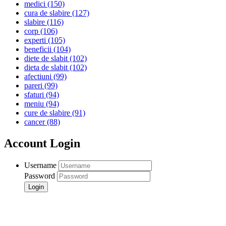
medici
(150)
cura de slabire
(127)
slabire
(116)
corp
(106)
experti
(105)
beneficii
(104)
diete de slabit
(102)
dieta de slabit
(102)
afectiuni
(99)
pareri
(99)
sfaturi
(94)
meniu
(94)
cure de slabire
(91)
cancer
(88)
Account Login
Username
Password