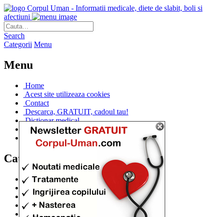
Corpul Uman - Informatii medicale, diete de slabit, boli si
afectiuni
Search
Categorii
Menu
Menu
Home
Acest site utilizeaza cookies
Contact
Descarca, GRATUIT, cadoul tau!
Dictionar medical
Dr. Cristina IANUC
Linkuri utile
Categorii
Diete si cure de slabire
(706)
Afectiuni si Boli
(401)
Corpul de la A la Z
(315)
Medicina Naturista
(308)
Anatomie
(295)