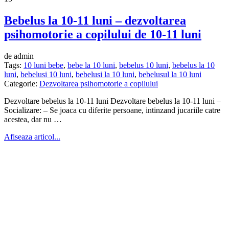
Bebelus la 10-11 luni – dezvoltarea
psihomotorie a copilului de 10-11 luni
de admin
Tags:
10 luni bebe
,
bebe la 10 luni
,
bebelus 10 luni
,
bebelus la 10
luni
,
bebelusi 10 luni
,
bebelusi la 10 luni
,
bebelusul la 10 luni
Categorie:
Dezvoltarea psihomotorie a copilului
Dezvoltare bebelus la 10-11 luni Dezvoltare bebelus la 10-11 luni –
Socializare: – Se joaca cu diferite persoane, intinzand jucariile catre
acestea, dar nu …
Afiseaza articol...