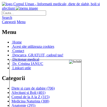
Corpul Uman - Informatii medicale, diete de slabit, boli si
afectiuni
Search
Categorii
Menu
Menu
Home
Acest site utilizeaza cookies
Contact
Descarca, GRATUIT, cadoul tau!
Dictionar medical
Dr. Cristina IANUC
Linkuri utile
Categorii
Diete si cure de slabire
(706)
Afectiuni si Boli
(401)
Corpul de la A la Z
(315)
Medicina Naturista
(308)
Anatomie
(295)