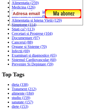
Alimentatia
(259)
Medicina
(226)
Sanatatea si Preventia
(170)
Interventii si Tratamente
(167)
Alimentatia si Igiena Vietii
(129)
Simptome
(114)
Stiati ca?
(113)
Cercetari si Progrese
(104)
Documentare
(97)
Cancerul
(88)
Organe si Sisteme
(70)
Infectii
(69)
Examinari si diagnostice
(65)
Sistemul Cardiovascular
(60)
Prevenire Si Depistare
(59)
Top Tags
dieta
(338)
Tratament
(212)
alimente
(184)
studiu
(159)
sanatate
(157)
diete
(153)