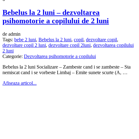
Bebelus la 2 luni – dezvoltarea
psihomotorie a copilului de 2 luni
de admin
Tags:
bebe 2 luni
,
Bebelus la 2 luni
,
copil
,
dezvoltare copil
,
dezvoltare copil 2 luni
,
dezvoltare copil 2luni
,
dezvoltarea copilului
2 luni
Categorie:
Dezvoltarea psihomotorie a copilului
Bebelus la 2 luni Socializare – Zambeste cand i se zambeste – Sta
nemiscat cand i se vorbeste Limbaj – Emite sunete scurte (A, …
Afiseaza articol...