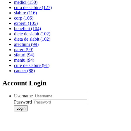
medici
(150)
cura de slabire
(127)
slabire
(116)
corp
(106)
experti
(105)
beneficii
(104)
diete de slabit
(102)
dieta de slabit
(102)
afectiuni
(99)
pareri
(99)
sfaturi
(94)
meniu
(94)
cure de slabire
(91)
cancer
(88)
Account Login
Username
Password