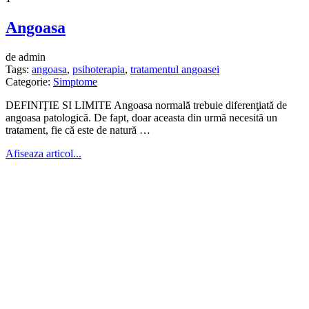
Angoasa
de admin
Tags:
angoasa
,
psihoterapia
,
tratamentul angoasei
Categorie:
Simptome
DEFINIŢIE SI LIMITE Angoasa normală trebuie diferenţiată de
angoasa pato­logică. De fapt, doar aceasta din urmă necesită un
tratament, fie că este de natură …
Afiseaza articol...