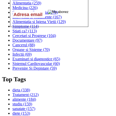
Alimentatia
(259)
Medicina
(226)
Sanatatea si Preventia
(170)
Interventii si Tratamente
(167)
Alimentatia si Igiena Vietii
(129)
Simptome
(114)
Stiati ca?
(113)
Cercetari si Progrese
(104)
Documentare
(97)
Cancerul
(88)
Organe si Sisteme
(70)
Infectii
(69)
Examinari si diagnostice
(65)
Sistemul Cardiovascular
(60)
Prevenire Si Depistare
(59)
Top Tags
dieta
(338)
Tratament
(212)
alimente
(184)
studiu
(159)
sanatate
(157)
diete
(153)