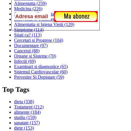
Alimentatia
(259)
Medicina
(226)
Sanatatea si Preventia
(170)
Interventii si Tratamente
(167)
Alimentatia si Igiena Vietii
(129)
Simptome
(114)
Stiati ca?
(113)
Cercetari si Progrese
(104)
Documentare
(97)
Cancerul
(88)
Organe si Sisteme
(70)
Infectii
(69)
Examinari si diagnostice
(65)
Sistemul Cardiovascular
(60)
Prevenire Si Depistare
(59)
Top Tags
dieta
(338)
Tratament
(212)
alimente
(184)
studiu
(159)
sanatate
(157)
diete
(153)