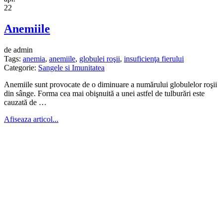
22
Anemiile
de admin
Tags:
anemia
,
anemiile
,
globulei roşii
,
insuficienţa fierului
Categorie:
Sangele si Imunitatea
Anemiile sunt provocate de o diminuare a numă­rului globulelor roşii
din sânge. Forma cea mai obişnuită a unei astfel de tulburări este
cauzată de …
Afiseaza articol...