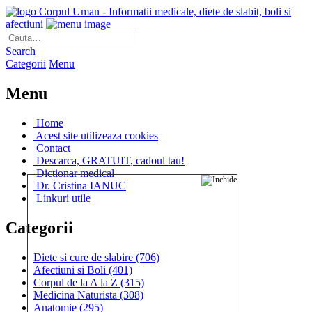
Corpul Uman - Informatii medicale, diete de slabit, boli si
afectiuni
Search
Categorii
Menu
Menu
Home
Acest site utilizeaza cookies
Contact
Descarca, GRATUIT, cadoul tau!
Dictionar medical
Dr. Cristina IANUC
Linkuri utile
Categorii
Diete si cure de slabire
(706)
Afectiuni si Boli
(401)
Corpul de la A la Z
(315)
Medicina Naturista
(308)
Anatomie
(295)