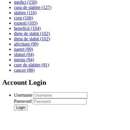
medici
(150)
cura de slabire
(127)
slabire
(116)
corp
(106)
experti
(105)
beneficii
(104)
diete de slabit
(102)
dieta de slabit
(102)
afectiuni
(99)
pareri
(99)
sfaturi
(94)
meniu
(94)
cure de slabire
(91)
cancer
(88)
Account Login
Username
Password