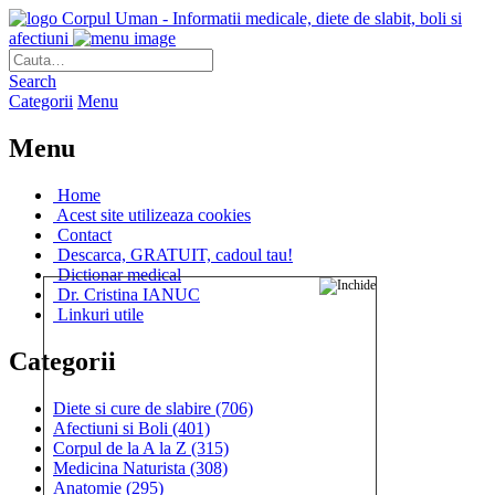
Corpul Uman - Informatii medicale, diete de slabit, boli si
afectiuni
Search
Categorii
Menu
Menu
Home
Acest site utilizeaza cookies
Contact
Descarca, GRATUIT, cadoul tau!
Dictionar medical
Dr. Cristina IANUC
Linkuri utile
Categorii
Diete si cure de slabire
(706)
Afectiuni si Boli
(401)
Corpul de la A la Z
(315)
Medicina Naturista
(308)
Anatomie
(295)