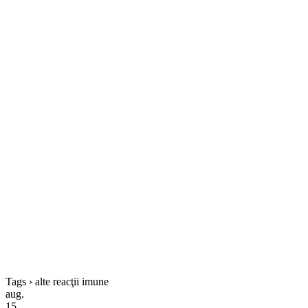
Tags › alte reacţii imune
aug.
15