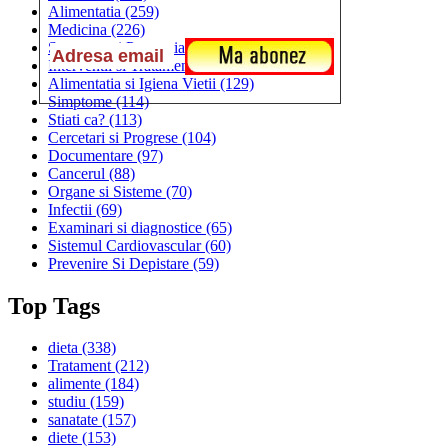
Alimentatia
(259)
Medicina
(226)
Sanatatea si Preventia
(170)
Interventii si Tratamente
(167)
Alimentatia si Igiena Vietii
(129)
Simptome
(114)
Stiati ca?
(113)
Cercetari si Progrese
(104)
Documentare
(97)
Cancerul
(88)
Organe si Sisteme
(70)
Infectii
(69)
Examinari si diagnostice
(65)
Sistemul Cardiovascular
(60)
Prevenire Si Depistare
(59)
Top Tags
dieta
(338)
Tratament
(212)
alimente
(184)
studiu
(159)
sanatate
(157)
diete
(153)