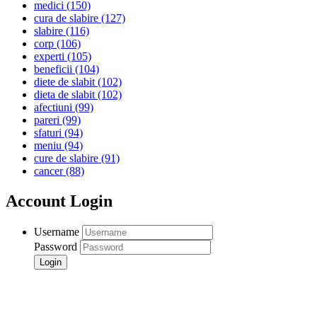
medici
(150)
cura de slabire
(127)
slabire
(116)
corp
(106)
experti
(105)
beneficii
(104)
diete de slabit
(102)
dieta de slabit
(102)
afectiuni
(99)
pareri
(99)
sfaturi
(94)
meniu
(94)
cure de slabire
(91)
cancer
(88)
Account Login
Username
Password