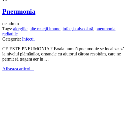
Pneumonia
de admin
Tags:
alergiile
,
alte reacţii imune
,
infecţia alveolară
,
pneumonia
,
radiaţiile
Categorie:
Infectii
CE ESTE PNEUMONIA ? Boala numită pneumonie se localizează
la nivelul plămânilor, organele cu ajutorul cărora respirăm, care ne
permit să tragem aer în …
Afiseaza articol...