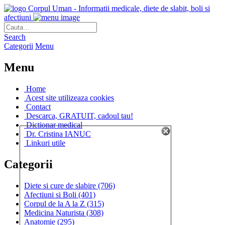
Corpul Uman - Informatii medicale, diete de slabit, boli si
afectiuni
Search
Categorii
Menu
Menu
Home
Acest site utilizeaza cookies
Contact
Descarca, GRATUIT, cadoul tau!
Dictionar medical
Dr. Cristina IANUC
Linkuri utile
Categorii
Diete si cure de slabire
(706)
Afectiuni si Boli
(401)
Corpul de la A la Z
(315)
Medicina Naturista
(308)
Anatomie
(295)