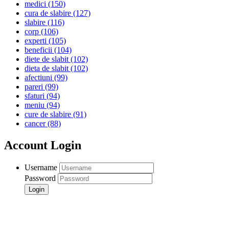
medici
(150)
cura de slabire
(127)
slabire
(116)
corp
(106)
experti
(105)
beneficii
(104)
diete de slabit
(102)
dieta de slabit
(102)
afectiuni
(99)
pareri
(99)
sfaturi
(94)
meniu
(94)
cure de slabire
(91)
cancer
(88)
Account Login
Username
Password