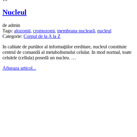
Nucleul
de admin
Tags:
alozomii
,
cromozomi
,
membrana nucleară
,
nucleul
Categorie:
Corpul de la A la Z
In calitate de purtător al informaţiilor ereditare, nucleul constituie
centrul de comandă al metabolismului celular. In mod normal, toate
celulele (cellula) posedă un nucleu. …
Afiseaza articol...