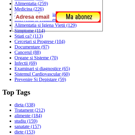
Alimentatia
(259)
Medicina
(226)
Sanatatea si Preventia
(170)
Interventii si Tratamente
(167)
Alimentatia si Igiena Vietii
(129)
Simptome
(114)
Stiati ca?
(113)
Cercetari si Progrese
(104)
Documentare
(97)
Cancerul
(88)
Organe si Sisteme
(70)
Infectii
(69)
Examinari si diagnostice
(65)
Sistemul Cardiovascular
(60)
Prevenire Si Depistare
(59)
Top Tags
dieta
(338)
Tratament
(212)
alimente
(184)
studiu
(159)
sanatate
(157)
diete
(153)