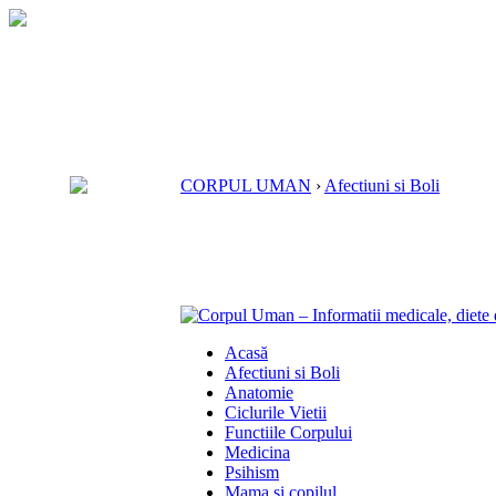
CORPUL UMAN
›
Afectiuni si Boli
Acasă
Afectiuni si Boli
Anatomie
Ciclurile Vietii
Functiile Corpului
Medicina
Psihism
Mama si copilul