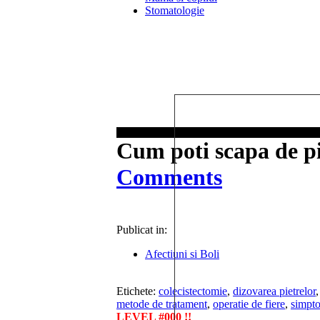
Stomatologie
Cum poti scapa de pie
Comments
Publicat in:
Afectiuni si Boli
Etichete:
colecistectomie
,
dizovarea pietrelor
metode de tratament
,
operatie de fiere
,
simpt
LEVEL #000 !!