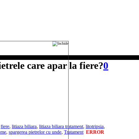
trele care apar la fiere?
0
,
fiere
,
litiaza biliara
,
litiaza biliara tratament
,
litotripsia
,
ome
,
spargerea pietrelor cu unde
,
Tratament
ERROR