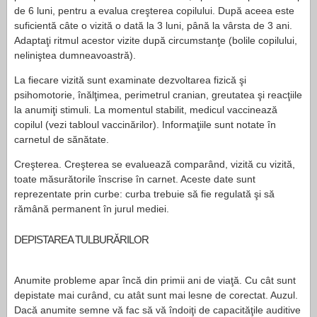
de 6 luni, pentru a eva­lua creşterea copilului. După aceea este
suficientă câte o vizită o dată la 3 luni, până la vârsta de 3 ani.
Adaptaţi rit­mul acestor vizite după cir­cumstanţe (bolile copilului,
neliniştea dumneavoastră).
La fiecare vizită sunt exa­minate dezvoltarea fizică şi
psihomotorie, înălţimea, peri­metrul cranian, greutatea şi reacţiile
la anumiţi stimuli. La momentul stabilit, medi­cul vaccinează
copilul (vezi tabloul vaccinărilor). Infor­maţiile sunt notate în
carne­tul de sănătate.
Creşterea. Creşterea se eva­luează comparând, vizită cu vizită,
toate măsurătorile înscrise în carnet. Aceste date sunt
reprezentate prin curbe: curba trebuie să fie regulată şi să
rămână perma­nent în jurul mediei.
DEPISTAREA TULBURĂRILOR
Anumite probleme apar încă din primii ani de viaţă. Cu cât sunt
depistate mai curând, cu atât sunt mai lesne de corectat. Auzul.
Dacă anumite semne vă fac să vă îndoiţi de capaci­tăţile auditive