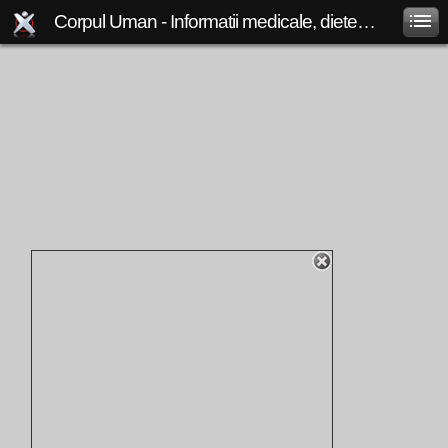
Corpul Uman - Informatii medicale, diete de slabit, boli si afectiuni