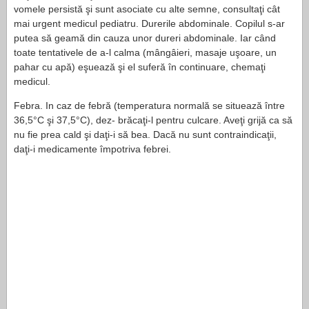
vomele persistă şi sunt asociate cu alte semne, consultaţi cât
mai urgent medicul pediatru. Durerile abdominale. Copi­lul s-ar
putea să geamă din cauza unor dureri abdomi­nale. Iar când
toate tentative­le de a-l calma (mângâieri, masaje uşoare, un
pahar cu apă) eşuează şi el suferă în continuare, chemaţi
medicul.
Febra. In caz de febră (tem­peratura normală se situează între
36,5°C şi 37,5°C), dez- brăcaţi-l pentru culcare. Aveţi grijă ca să
nu fie prea cald şi daţi-i să bea. Dacă nu sunt contraindicaţii,
daţi-i medicamente împotriva fe­brei.