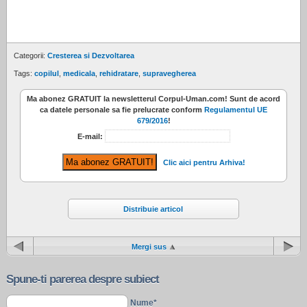
Categorii:
Cresterea si Dezvoltarea
Tags:
copilul
,
medicala
,
rehidratare
,
supravegherea
Ma abonez
GRATUIT
la newsletterul
Corpul-Uman.com
! Sunt de acord
ca datele personale sa fie prelucrate conform
Regulamentul UE
679/2016
!
E-mail:
Clic aici pentru Arhiva!
Distribuie articol
Mergi sus
Spune-ti parerea despre subiect
Nume*