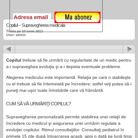
Copilul – Supravegherea medicala
Trimis pe 10 iunie 2013
User: admin
Copilul
trebuie să fie urmărit cu regularitate de un medic pentru
a-i supraveghea evoluţia şi a-i depista eventuale probleme.
Alegerea medicului este importantă. Relaţia pe care o stabileşte
cu el trebuie să fie întemeiată pe încredere; ast­fel veţi putea să-i
puneţi mai uşor toate întrebările care vă frământă.
CUM SĂ VĂ URMĂRIŢI COPILUL?
Supravegherea personalizată permite stabilirea unei relaţii de
încredere cu medicul şi asigurarea unei urmăriri re­gulate a
evoluţiei copilului. Ritmul consultaţiilor. Con­sultaţi pediatrul în
primele 15 zile după întoarcerea acasă, apoi o dată pe lună timp