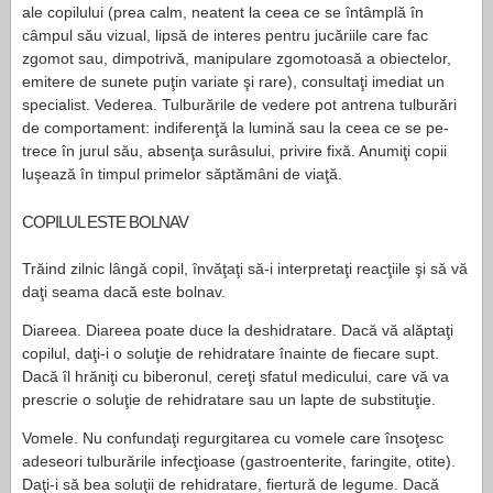
ale copilului (prea calm, neatent la ceea ce se întâmplă în
câmpul său vizual, lipsă de interes pen­tru jucăriile care fac
zgomot sau, dimpotrivă, manipulare zgomotoasă a obiectelor,
emitere de sunete puţin variate şi rare), consultaţi imediat un
specialist. Vederea. Tulburările de ve­dere pot antrena tulburări
de comportament: indiferenţă la lumină sau la ceea ce se pe­
trece în jurul său, absenţa surâsului, privire fixă. Anu­miţi copii
luşează în timpul primelor săptămâni de viaţă.
COPILUL ESTE BOLNAV
Trăind zilnic lângă copil, în­văţaţi să-i interpretaţi reac­ţiile şi să vă
daţi seama dacă este bolnav.
Diareea. Diareea poate duce la deshidratare. Dacă vă alăp­taţi
copilul, daţi-i o soluţie de rehidratare înainte de fiecare supt.
Dacă îl hrăniţi cu bibe­ronul, cereţi sfatul medicu­lui, care vă va
prescrie o solu­ţie de rehidratare sau un lapte de substituţie.
Vomele. Nu confundaţi re­gurgitarea cu vomele care însoţesc
adeseori tulburările infecţioase (gastroenterite, faringite, otite).
Daţi-i să bea soluţii de rehidratare, fier­tură de legume. Dacă