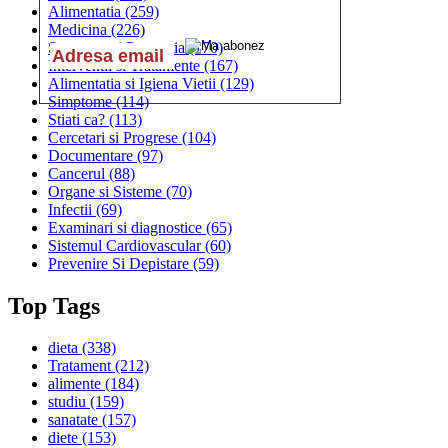
Alimentatia
(259)
Medicina
(226)
Sanatatea si Preventia
(170)
Interventii si Tratamente
(167)
Alimentatia si Igiena Vietii
(129)
Simptome
(114)
Stiati ca?
(113)
Cercetari si Progrese
(104)
Documentare
(97)
Cancerul
(88)
Organe si Sisteme
(70)
Infectii
(69)
Examinari si diagnostice
(65)
Sistemul Cardiovascular
(60)
Prevenire Si Depistare
(59)
Top Tags
dieta
(338)
Tratament
(212)
alimente
(184)
studiu
(159)
sanatate
(157)
diete
(153)