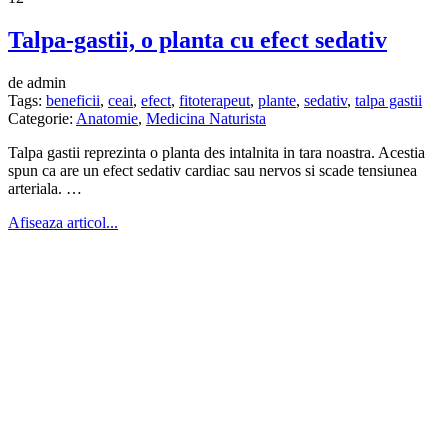
Talpa-gastii, o planta cu efect sedativ
de admin
Tags:
beneficii
,
ceai
,
efect
,
fitoterapeut
,
plante
,
sedativ
,
talpa gastii
Categorie:
Anatomie
,
Medicina Naturista
Talpa gastii reprezinta o planta des intalnita in tara noastra. Acestia
spun ca are un efect sedativ cardiac sau nervos si scade tensiunea
arteriala. …
Afiseaza articol...