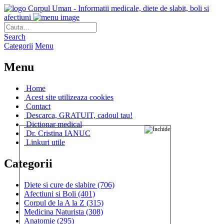
Corpul Uman - Informatii medicale, diete de slabit, boli si
afectiuni
Search
Categorii
Menu
Menu
Home
Acest site utilizeaza cookies
Contact
Descarca, GRATUIT, cadoul tau!
Dictionar medical
Dr. Cristina IANUC
Linkuri utile
Categorii
Diete si cure de slabire
(706)
Afectiuni si Boli
(401)
Corpul de la A la Z
(315)
Medicina Naturista
(308)
Anatomie
(295)