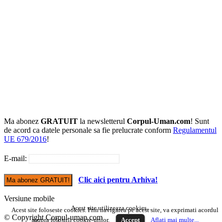
Ma abonez
GRATUIT
la newsletterul
Corpul-Uman.com
! Sunt
de acord ca datele personale sa fie prelucrate conform
Regulamentul
UE 679/2016
!
E-mail:
Clic aici pentru Arhiva!
Versiune mobile
Acest site utilizeaza cookies...
Acest site foloseste cookies. Prin navigarea pe acest site, va exprimati acordul
© Copyright Corpul-uman.com
asupra folosirii cookie-urilor.
Accept
Aflati mai multe...