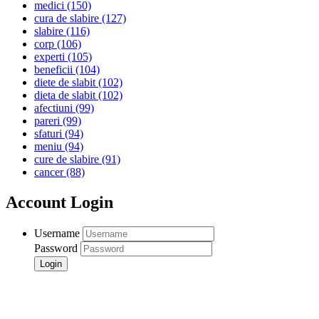
medici
(150)
cura de slabire
(127)
slabire
(116)
corp
(106)
experti
(105)
beneficii
(104)
diete de slabit
(102)
dieta de slabit
(102)
afectiuni
(99)
pareri
(99)
sfaturi
(94)
meniu
(94)
cure de slabire
(91)
cancer
(88)
Account Login
Username
Password