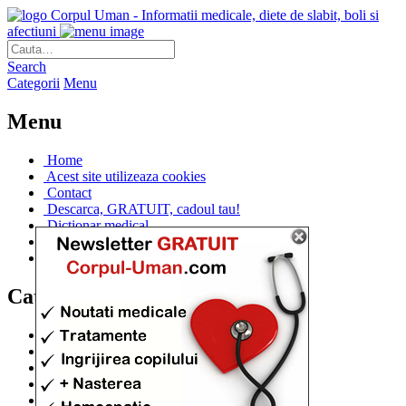
Corpul Uman - Informatii medicale, diete de slabit, boli si
afectiuni
Search
Categorii
Menu
Menu
Home
Acest site utilizeaza cookies
Contact
Descarca, GRATUIT, cadoul tau!
Dictionar medical
Dr. Cristina IANUC
Linkuri utile
Categorii
Diete si cure de slabire
(706)
Afectiuni si Boli
(401)
Corpul de la A la Z
(315)
Medicina Naturista
(308)
Anatomie
(295)