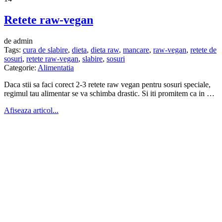
Retete raw-vegan
de admin
Tags:
cura de slabire
,
dieta
,
dieta raw
,
mancare
,
raw-vegan
,
retete de
sosuri
,
retete raw-vegan
,
slabire
,
sosuri
Categorie:
Alimentatia
Daca stii sa faci corect 2-3 retete raw vegan pentru sosuri speciale,
regimul tau alimentar se va schimba drastic. Si iti promitem ca in …
Afiseaza articol...