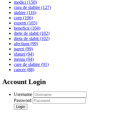
medici
(150)
cura de slabire
(127)
slabire
(116)
corp
(106)
experti
(105)
beneficii
(104)
diete de slabit
(102)
dieta de slabit
(102)
afectiuni
(99)
pareri
(99)
sfaturi
(94)
meniu
(94)
cure de slabire
(91)
cancer
(88)
Account Login
Username
Password