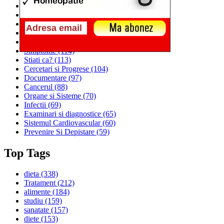
Alimentatia
(259)
Medicina
(226)
Sanatatea si Preventia
(170)
Interventii si Tratamente
(167)
Alimentatia si Igiena Vietii
(129)
Simptome
(114)
Stiati ca?
(113)
Cercetari si Progrese
(104)
Documentare
(97)
Cancerul
(88)
Organe si Sisteme
(70)
Infectii
(69)
Examinari si diagnostice
(65)
Sistemul Cardiovascular
(60)
Prevenire Si Depistare
(59)
Top Tags
dieta
(338)
Tratament
(212)
alimente
(184)
studiu
(159)
sanatate
(157)
diete
(153)