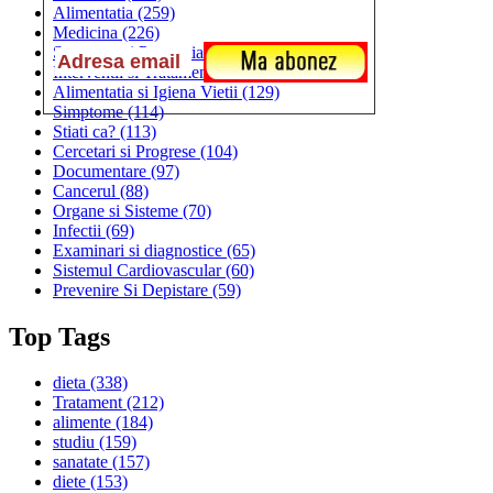
Alimentatia
(259)
Medicina
(226)
Sanatatea si Preventia
(170)
Interventii si Tratamente
(167)
Alimentatia si Igiena Vietii
(129)
Simptome
(114)
Stiati ca?
(113)
Cercetari si Progrese
(104)
Documentare
(97)
Cancerul
(88)
Organe si Sisteme
(70)
Infectii
(69)
Examinari si diagnostice
(65)
Sistemul Cardiovascular
(60)
Prevenire Si Depistare
(59)
Top Tags
dieta
(338)
Tratament
(212)
alimente
(184)
studiu
(159)
sanatate
(157)
diete
(153)