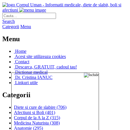
Corpul Uman - Informatii medicale, diete de slabit, boli si
afectiuni
Search
Categorii
Menu
Menu
Home
Acest site utilizeaza cookies
Contact
Descarca, GRATUIT, cadoul tau!
Dictionar medical
Dr. Cristina IANUC
Linkuri utile
Categorii
Diete si cure de slabire
(706)
Afectiuni si Boli
(401)
Corpul de la A la Z
(315)
Medicina Naturista
(308)
Anatomie
(295)