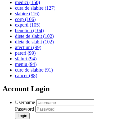
medici
(150)
cura de slabire
(127)
slabire
(116)
corp
(106)
experti
(105)
beneficii
(104)
diete de slabit
(102)
dieta de slabit
(102)
afectiuni
(99)
pareri
(99)
sfaturi
(94)
meniu
(94)
cure de slabire
(91)
cancer
(88)
Account Login
Username
Password