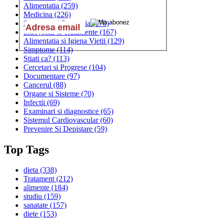
Alimentatia
(259)
Medicina
(226)
Sanatatea si Preventia
(170)
Interventii si Tratamente
(167)
Alimentatia si Igiena Vietii
(129)
Simptome
(114)
Stiati ca?
(113)
Cercetari si Progrese
(104)
Documentare
(97)
Cancerul
(88)
Organe si Sisteme
(70)
Infectii
(69)
Examinari si diagnostice
(65)
Sistemul Cardiovascular
(60)
Prevenire Si Depistare
(59)
Top Tags
dieta
(338)
Tratament
(212)
alimente
(184)
studiu
(159)
sanatate
(157)
diete
(153)