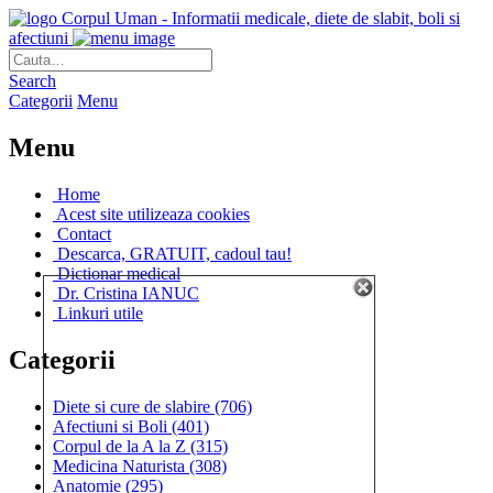
Corpul Uman - Informatii medicale, diete de slabit, boli si
afectiuni
Search
Categorii
Menu
Menu
Home
Acest site utilizeaza cookies
Contact
Descarca, GRATUIT, cadoul tau!
Dictionar medical
Dr. Cristina IANUC
Linkuri utile
Categorii
Diete si cure de slabire
(706)
Afectiuni si Boli
(401)
Corpul de la A la Z
(315)
Medicina Naturista
(308)
Anatomie
(295)