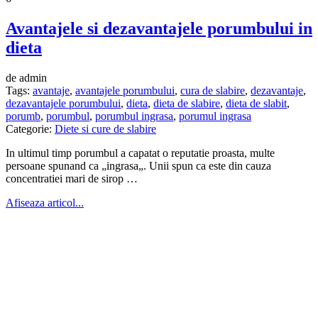
Avantajele si dezavantajele porumbului in
dieta
de admin
Tags:
avantaje
,
avantajele porumbului
,
cura de slabire
,
dezavantaje
,
dezavantajele porumbului
,
dieta
,
dieta de slabire
,
dieta de slabit
,
porumb
,
porumbul
,
porumbul ingrasa
,
porumul ingrasa
Categorie:
Diete si cure de slabire
In ultimul timp porumbul a capatat o reputatie proasta, multe
persoane spunand ca „ingrasa„. Unii spun ca este din cauza
concentratiei mari de sirop …
Afiseaza articol...