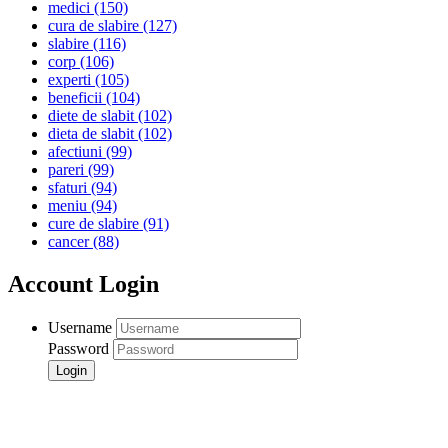
medici
(150)
cura de slabire
(127)
slabire
(116)
corp
(106)
experti
(105)
beneficii
(104)
diete de slabit
(102)
dieta de slabit
(102)
afectiuni
(99)
pareri
(99)
sfaturi
(94)
meniu
(94)
cure de slabire
(91)
cancer
(88)
Account Login
Username
Password