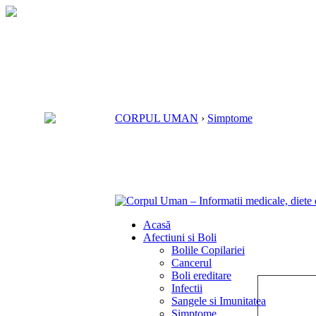
CORPUL UMAN
›
Simptome
Acasă
Afectiuni si Boli
Bolile Copilariei
Cancerul
Boli ereditare
Infectii
Sangele si Imunitatea
Simptome