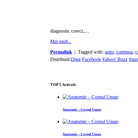
diagnostic corect,…
Mai mult...
Permalink
| Tagged with:
astm
,
continua
,
c
Distribuiti:
Digg
Facebook
Yahoo! Buzz
Stu
TOP
5
Articole
Anatomie – Corpul Uman
Anatomie – Corpul Uman