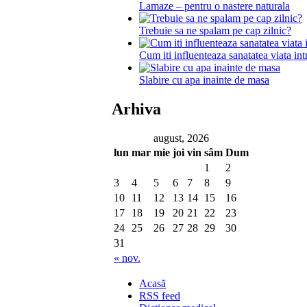
Lamaze – pentru o nastere naturala
Trebuie sa ne spalam pe cap zilnic?
Cum iti influenteaza sanatatea viata in
Slabire cu apa inainte de masa
Arhiva
august, 2026
lun
mar
mie
joi
vin
sâm
Dum
1
2
3
4
5
6
7
8
9
10
11
12
13
14
15
16
17
18
19
20
21
22
23
24
25
26
27
28
29
30
31
« nov.
Acasă
RSS feed