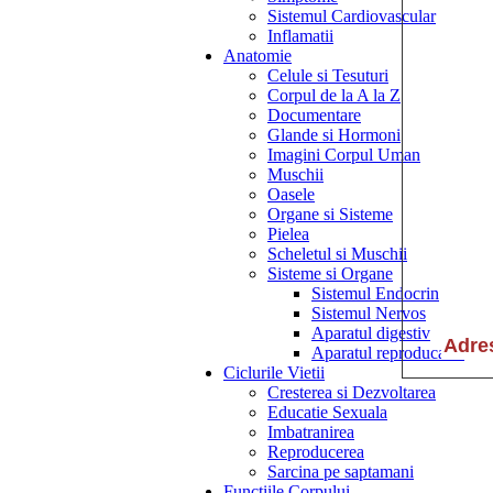
Sistemul Cardiovascular
Inflamatii
Anatomie
Celule si Tesuturi
Corpul de la A la Z
Documentare
Glande si Hormoni
Imagini Corpul Uman
Muschii
Oasele
Organe si Sisteme
Pielea
Scheletul si Muschii
Sisteme si Organe
Sistemul Endocrin
Sistemul Nervos
Aparatul digestiv
Aparatul reproducator
Ciclurile Vietii
Cresterea si Dezvoltarea
Educatie Sexuala
Imbatranirea
Reproducerea
Sarcina pe saptamani
Functiile Corpului