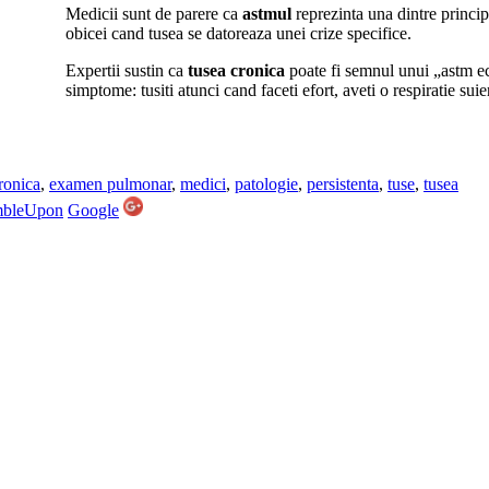
Medicii sunt de parere ca
astmul
reprezinta una dintre princip
obicei cand tusea se datoreaza unei crize specifice.
Expertii sustin ca
tusea cronica
poate fi semnul unui „astm ec
simptome: tusiti atunci cand faceti efort, aveti o respiratie sui
ronica
,
examen pulmonar
,
medici
,
patologie
,
persistenta
,
tuse
,
tusea
mbleUpon
Google