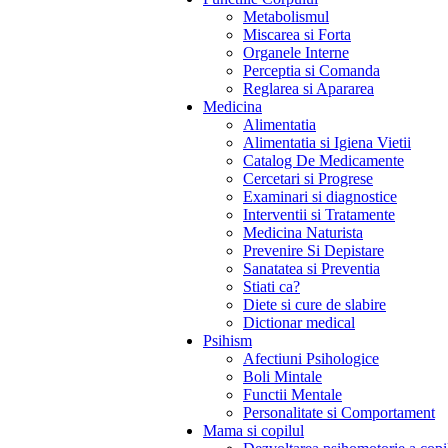
Metabolismul
Miscarea si Forta
Organele Interne
Perceptia si Comanda
Reglarea si Apararea
Medicina
Alimentatia
Alimentatia si Igiena Vietii
Catalog De Medicamente
Cercetari si Progrese
Examinari si diagnostice
Interventii si Tratamente
Medicina Naturista
Prevenire Si Depistare
Sanatatea si Preventia
Stiati ca?
Diete si cure de slabire
Dictionar medical
Psihism
Afectiuni Psihologice
Boli Mintale
Functii Mentale
Personalitate si Comportament
Mama si copilul