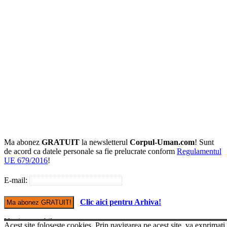
Ma abonez
GRATUIT
la newsletterul
Corpul-Uman.com
! Sunt
de acord ca datele personale sa fie prelucrate conform
Regulamentul
UE 679/2016
!
E-mail:
Clic aici pentru Arhiva!
Versiune mobile
Acest site foloseste cookies. Prin navigarea pe acest site, va exprimati