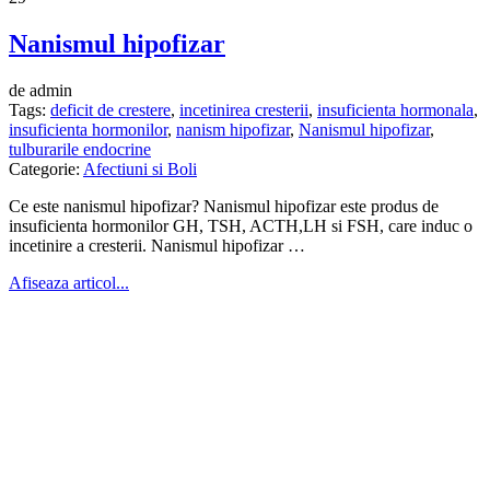
Nanismul hipofizar
de admin
Tags:
deficit de crestere
,
incetinirea cresterii
,
insuficienta hormonala
,
insuficienta hormonilor
,
nanism hipofizar
,
Nanismul hipofizar
,
tulburarile endocrine
Categorie:
Afectiuni si Boli
Ce este nanismul hipofizar? Nanismul hipofizar este produs de
insuficienta hormonilor GH, TSH, ACTH,LH si FSH, care induc o
incetinire a cresterii. Nanismul hipofizar …
Afiseaza articol...