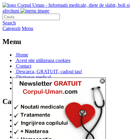
Corpul Uman - Informatii medicale, diete de slabit, boli si
afectiuni
Search
Categorii
Menu
Menu
Home
Acest site utilizeaza cookies
Contact
Descarca, GRATUIT, cadoul tau!
Dictionar medical
Dr. Cristina IANUC
Linkuri utile
Categorii
Diete si cure de slabire
(706)
Afectiuni si Boli
(401)
Corpul de la A la Z
(315)
Medicina Naturista
(308)
Anatomie
(295)