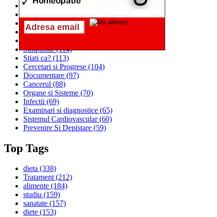
Alimentatia
(259)
Medicina
(226)
Sanatatea si Preventia
(170)
Interventii si Tratamente
(167)
Alimentatia si Igiena Vietii
(129)
Simptome
(114)
Stiati ca?
(113)
Cercetari si Progrese
(104)
Documentare
(97)
Cancerul
(88)
Organe si Sisteme
(70)
Infectii
(69)
Examinari si diagnostice
(65)
Sistemul Cardiovascular
(60)
Prevenire Si Depistare
(59)
Top Tags
dieta
(338)
Tratament
(212)
alimente
(184)
studiu
(159)
sanatate
(157)
diete
(153)