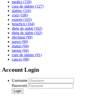
medici
(150)
cura de slabire
(127)
slabire
(116)
corp
(106)
experti
(105)
beneficii
(104)
diete de slabit
(102)
dieta de slabit
(102)
afectiuni
(99)
pareri
(99)
sfaturi
(94)
meniu
(94)
cure de slabire
(91)
cancer
(88)
Account Login
Username
Password