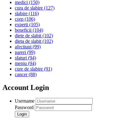
medici
(150)
cura de slabire
(127)
slabire
(116)
corp
(106)
experti
(105)
beneficii
(104)
diete de slabit
(102)
dieta de slabit
(102)
afectiuni
(99)
pareri
(99)
sfaturi
(94)
meniu
(94)
cure de slabire
(91)
cancer
(88)
Account Login
Username
Password