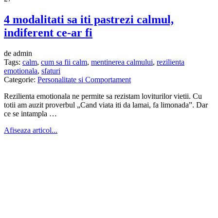
4 modalitati sa iti pastrezi calmul,
indiferent ce-ar fi
de admin
Tags:
calm
,
cum sa fii calm
,
mentinerea calmului
,
rezilienta
emotionala
,
sfaturi
Categorie:
Personalitate si Comportament
Rezilienta emotionala ne permite sa rezistam loviturilor vietii. Cu
totii am auzit proverbul „Cand viata iti da lamai, fa limonada”. Dar
ce se intampla …
Afiseaza articol...