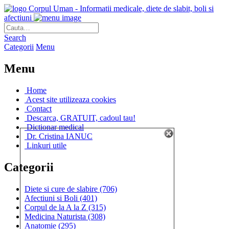
Corpul Uman - Informatii medicale, diete de slabit, boli si
afectiuni
Search
Categorii
Menu
Menu
Home
Acest site utilizeaza cookies
Contact
Descarca, GRATUIT, cadoul tau!
Dictionar medical
Dr. Cristina IANUC
Linkuri utile
Categorii
Diete si cure de slabire
(706)
Afectiuni si Boli
(401)
Corpul de la A la Z
(315)
Medicina Naturista
(308)
Anatomie
(295)