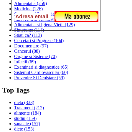
Alimentatia
(259)
Medicina
(226)
Sanatatea si Preventia
(170)
Interventii si Tratamente
(167)
Alimentatia si Igiena Vietii
(129)
Simptome
(114)
Stiati ca?
(113)
Cercetari si Progrese
(104)
Documentare
(97)
Cancerul
(88)
Organe si Sisteme
(70)
Infectii
(69)
Examinari si diagnostice
(65)
Sistemul Cardiovascular
(60)
Prevenire Si Depistare
(59)
Top Tags
dieta
(338)
Tratament
(212)
alimente
(184)
studiu
(159)
sanatate
(157)
diete
(153)