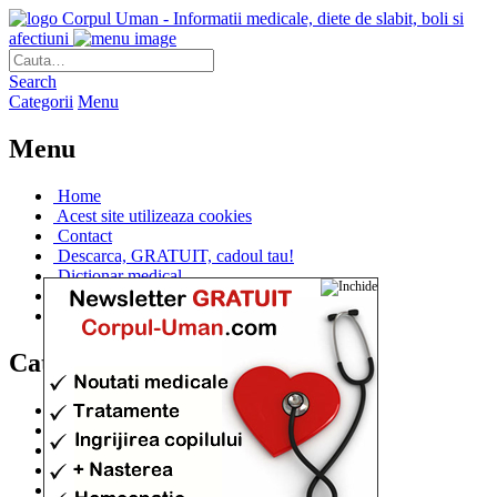
Corpul Uman - Informatii medicale, diete de slabit, boli si
afectiuni
Search
Categorii
Menu
Menu
Home
Acest site utilizeaza cookies
Contact
Descarca, GRATUIT, cadoul tau!
Dictionar medical
Dr. Cristina IANUC
Linkuri utile
Categorii
Diete si cure de slabire
(706)
Afectiuni si Boli
(401)
Corpul de la A la Z
(315)
Medicina Naturista
(308)
Anatomie
(295)