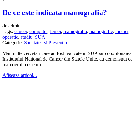
De ce este indicata mamografia?
de admin
Tags:
cancer
,
computer
,
femei
,
mamografia
,
mamografie
,
medici
,
operatie
,
studiu
,
SUA
Categorie:
Sanatatea si Preventia
Mai multe cercetari care au fost realizate in SUA sub coordonarea
Institutului National de Cancer din Statele Unite, au demonstrat ca
mamografia este un …
Afiseaza articol...