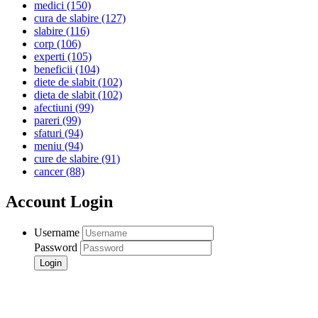
medici
(150)
cura de slabire
(127)
slabire
(116)
corp
(106)
experti
(105)
beneficii
(104)
diete de slabit
(102)
dieta de slabit
(102)
afectiuni
(99)
pareri
(99)
sfaturi
(94)
meniu
(94)
cure de slabire
(91)
cancer
(88)
Account Login
Username
Password