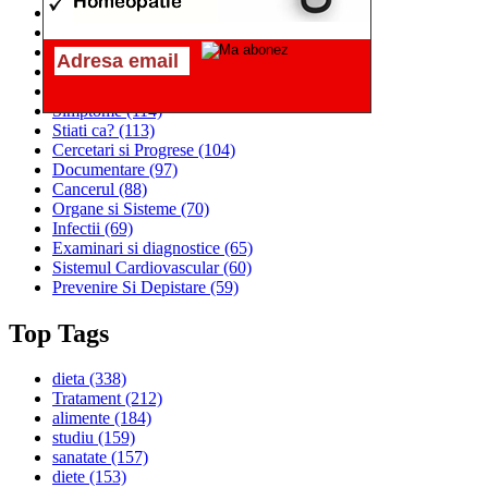
Alimentatia
(259)
Medicina
(226)
Sanatatea si Preventia
(170)
Interventii si Tratamente
(167)
Alimentatia si Igiena Vietii
(129)
Simptome
(114)
Stiati ca?
(113)
Cercetari si Progrese
(104)
Documentare
(97)
Cancerul
(88)
Organe si Sisteme
(70)
Infectii
(69)
Examinari si diagnostice
(65)
Sistemul Cardiovascular
(60)
Prevenire Si Depistare
(59)
Top Tags
dieta
(338)
Tratament
(212)
alimente
(184)
studiu
(159)
sanatate
(157)
diete
(153)