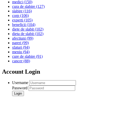
medici
(150)
cura de slabire
(127)
slabire
(116)
corp
(106)
experti
(105)
beneficii
(104)
diete de slabit
(102)
dieta de slabit
(102)
afectiuni
(99)
pareri
(99)
sfaturi
(94)
meniu
(94)
cure de slabire
(91)
cancer
(88)
Account Login
Username
Password