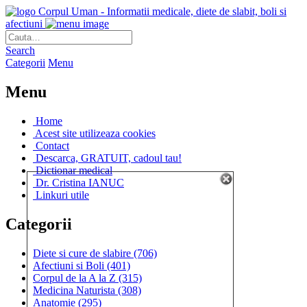
Corpul Uman - Informatii medicale, diete de slabit, boli si
afectiuni
Search
Categorii
Menu
Menu
Home
Acest site utilizeaza cookies
Contact
Descarca, GRATUIT, cadoul tau!
Dictionar medical
Dr. Cristina IANUC
Linkuri utile
Categorii
Diete si cure de slabire
(706)
Afectiuni si Boli
(401)
Corpul de la A la Z
(315)
Medicina Naturista
(308)
Anatomie
(295)