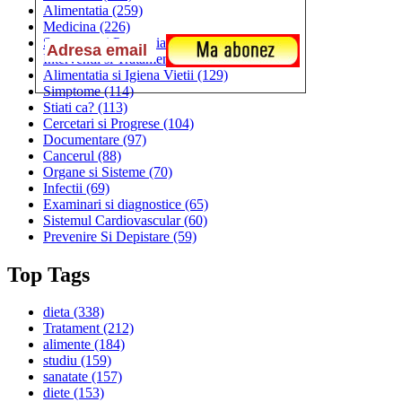
Alimentatia
(259)
Medicina
(226)
Sanatatea si Preventia
(170)
Interventii si Tratamente
(167)
Alimentatia si Igiena Vietii
(129)
Simptome
(114)
Stiati ca?
(113)
Cercetari si Progrese
(104)
Documentare
(97)
Cancerul
(88)
Organe si Sisteme
(70)
Infectii
(69)
Examinari si diagnostice
(65)
Sistemul Cardiovascular
(60)
Prevenire Si Depistare
(59)
Top Tags
dieta
(338)
Tratament
(212)
alimente
(184)
studiu
(159)
sanatate
(157)
diete
(153)