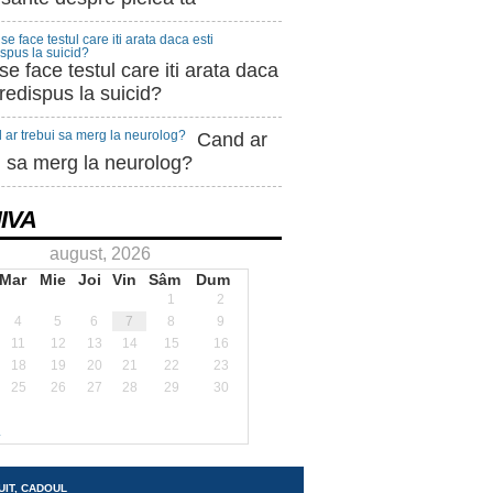
e face testul care iti arata daca
predispus la suicid?
Cand ar
i sa merg la neurolog?
IVA
august, 2026
Mar
Mie
Joi
Vin
Sâm
Dum
1
2
4
5
6
7
8
9
11
12
13
14
15
16
18
19
20
21
22
23
25
26
27
28
29
30
.
UIT, CADOUL