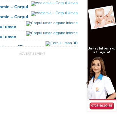
omie – Corpul
n
omie – Corpul
n
ul uman
ne interne
ul uman
ne interne
ul uman 3D
ADVERTISEMENT