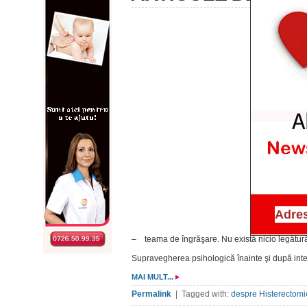
– teama de îngrăşare. Nu există nicio legătură d
Supravegherea psihologică înainte şi după inte
MAI MULT...
Permalink
| Tagged with:
despre Histerectomi