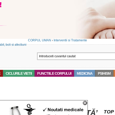
CORPUL UMAN
›
Interventii si Tratamente
E
CICLURILE VIETII
FUNCTIILE CORPULUI
MEDICINA
PSIHISM
 ‘HISTERECTOMIA LĂRGITĂ’
TOP