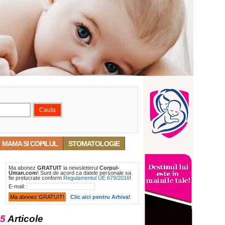
MAMA SI COPILUL
STOMATOLOGIE
Ma abonez
GRATUIT
la newsletterul
Corpul-
Uman.com
! Sunt de acord ca datele personale sa
fie prelucrate conform
Regulamentul UE 679/2016
!
E-mail:
Clic aici pentru Arhiva!
5
Articole