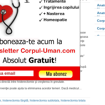
Anat
Uma
Anat
Despre Histerectomie
Uma
Publicat pe 27 feb. 2013 at 5:10am
Corp
Consecinte psihologice
orga
Corp
După o histerectomie, pot să apară depresie şi
orga
absenta a dorinfei sex­uale. Daca nu au fost scoase
Corp
ovarele, aceste reacţii reprezintă mai mult o angoasa
legata de efectele histerectomiei decât consecinţe
fizice sau hormonale ale intervenţiei. Temerile cele
mai frecvente sunt:
– teama de a îmbătrâni rapid sau de a-şi „pierde”
feminitatea;
– teama de a nu mai avea plăcere sexuala. Dupâ
perioada de convalescentă, majoritatea femeilor
trăiesc aceeaşi plăcere sexuală ca înainte;
irectă între histe­rectomie şi creşterea în greutate.
rvenţie poate ajuta la eliminarea acestor temeri. Dacă medicul…
e
,
histerectomia lărgită
,
histerectomia subtotala
,
histerectomia totala