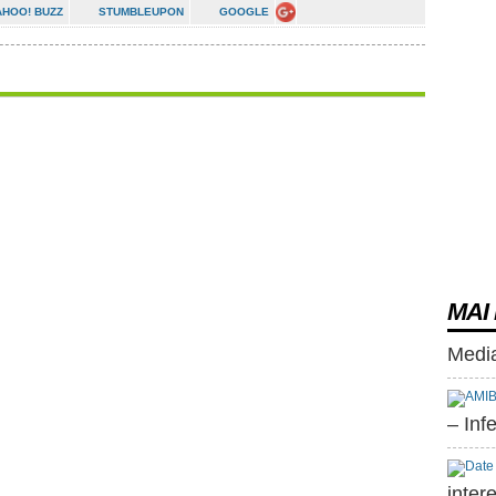
AHOO! BUZZ
STUMBLEUPON
GOOGLE
MAI 
Media
– Inf
inter