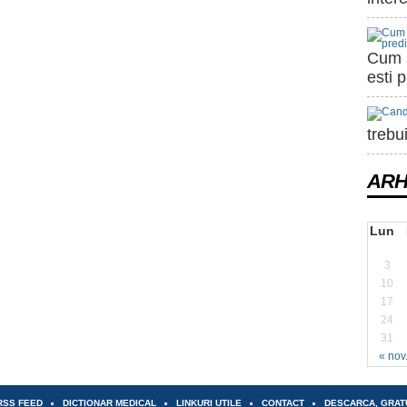
Cum s
esti 
trebu
ARH
Lun
3
10
17
24
31
« nov
RSS FEED
DICTIONAR MEDICAL
LINKURI UTILE
CONTACT
DESCARCA, GRAT