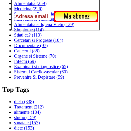
Alimentatia
(259)
Medicina
(226)
Sanatatea si Preventia
(170)
Interventii si Tratamente
(167)
Alimentatia si Igiena Vietii
(129)
Simptome
(114)
Stiati ca?
(113)
Cercetari si Progrese
(104)
Documentare
(97)
Cancerul
(88)
Organe si Sisteme
(70)
Infectii
(69)
Examinari si diagnostice
(65)
Sistemul Cardiovascular
(60)
Prevenire Si Depistare
(59)
Top Tags
dieta
(338)
Tratament
(212)
alimente
(184)
studiu
(159)
sanatate
(157)
diete
(153)