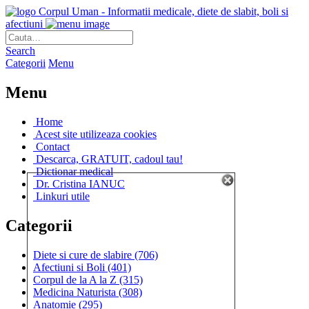
Corpul Uman - Informatii medicale, diete de slabit, boli si
afectiuni
Search
Categorii
Menu
Menu
Home
Acest site utilizeaza cookies
Contact
Descarca, GRATUIT, cadoul tau!
Dictionar medical
Dr. Cristina IANUC
Linkuri utile
Categorii
Diete si cure de slabire
(706)
Afectiuni si Boli
(401)
Corpul de la A la Z
(315)
Medicina Naturista
(308)
Anatomie
(295)