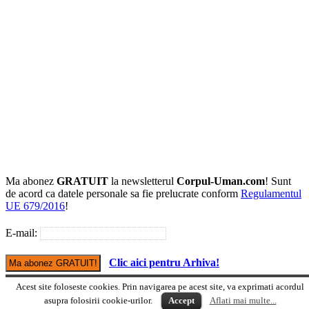
Ma abonez
GRATUIT
la newsletterul
Corpul-Uman.com
! Sunt
de acord ca datele personale sa fie prelucrate conform
Regulamentul
UE 679/2016
!
E-mail:
Clic aici pentru Arhiva!
Acest site foloseste cookies. Prin navigarea pe acest site, va exprimati acordul
Versiune mobile
asupra folosirii cookie-urilor.
Accept
Aflati mai multe...
© Copyright Corpul-uman.com