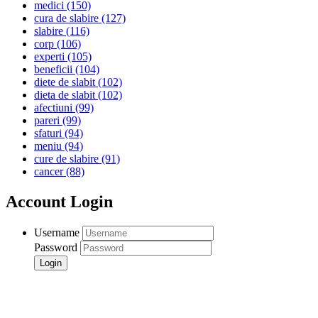
medici
(150)
cura de slabire
(127)
slabire
(116)
corp
(106)
experti
(105)
beneficii
(104)
diete de slabit
(102)
dieta de slabit
(102)
afectiuni
(99)
pareri
(99)
sfaturi
(94)
meniu
(94)
cure de slabire
(91)
cancer
(88)
Account Login
Username
Password