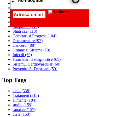
Alimentatia
(259)
Medicina
(226)
Sanatatea si Preventia
(170)
Interventii si Tratamente
(167)
Alimentatia si Igiena Vietii
(129)
Simptome
(114)
Stiati ca?
(113)
Cercetari si Progrese
(104)
Documentare
(97)
Cancerul
(88)
Organe si Sisteme
(70)
Infectii
(69)
Examinari si diagnostice
(65)
Sistemul Cardiovascular
(60)
Prevenire Si Depistare
(59)
Top Tags
dieta
(338)
Tratament
(212)
alimente
(184)
studiu
(159)
sanatate
(157)
diete
(153)