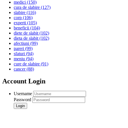
medici
(150)
cura de slabire
(127)
slabire
(116)
corp
(106)
experti
(105)
beneficii
(104)
diete de slabit
(102)
dieta de slabit
(102)
afectiuni
(99)
pareri
(99)
sfaturi
(94)
meniu
(94)
cure de slabire
(91)
cancer
(88)
Account Login
Username
Password