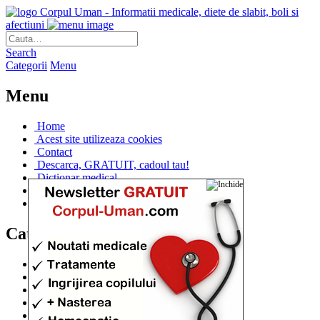
Corpul Uman - Informatii medicale, diete de slabit, boli si
afectiuni
Search
Categorii
Menu
Menu
Home
Acest site utilizeaza cookies
Contact
Descarca, GRATUIT, cadoul tau!
Dictionar medical
Dr. Cristina IANUC
Linkuri utile
Categorii
Diete si cure de slabire
(706)
Afectiuni si Boli
(401)
Corpul de la A la Z
(315)
Medicina Naturista
(308)
Anatomie
(295)