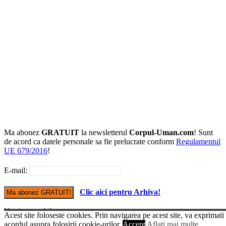
Ma abonez
GRATUIT
la newsletterul
Corpul-Uman.com
! Sunt
de acord ca datele personale sa fie prelucrate conform
Regulamentul
UE 679/2016
!
E-mail:
Clic aici pentru Arhiva!
Versiune mobile
Acest site foloseste cookies. Prin navigarea pe acest site, va exprimati
© Copyright Corpul-uman.com
acordul asupra folosirii cookie-urilor.
Accept
Aflati mai multe...