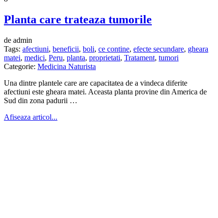
Planta care trateaza tumorile
de admin
Tags:
afectiuni
,
beneficii
,
boli
,
ce contine
,
efecte secundare
,
gheara
matei
,
medici
,
Peru
,
planta
,
proprietati
,
Tratament
,
tumori
Categorie:
Medicina Naturista
Una dintre plantele care are capacitatea de a vindeca diferite
afectiuni este gheara matei. Aceasta planta provine din America de
Sud din zona padurii …
Afiseaza articol...