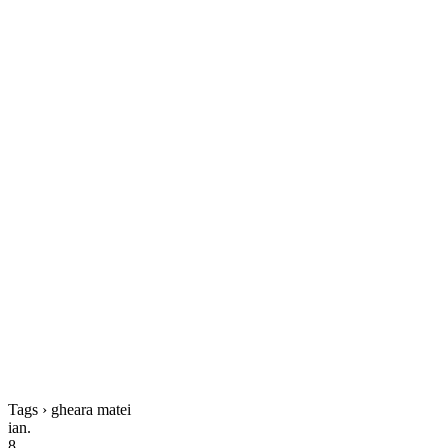
Tags › gheara matei
ian.
8