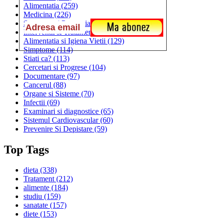
Alimentatia
(259)
Medicina
(226)
Sanatatea si Preventia
(170)
Interventii si Tratamente
(167)
Alimentatia si Igiena Vietii
(129)
Simptome
(114)
Stiati ca?
(113)
Cercetari si Progrese
(104)
Documentare
(97)
Cancerul
(88)
Organe si Sisteme
(70)
Infectii
(69)
Examinari si diagnostice
(65)
Sistemul Cardiovascular
(60)
Prevenire Si Depistare
(59)
Top Tags
dieta
(338)
Tratament
(212)
alimente
(184)
studiu
(159)
sanatate
(157)
diete
(153)