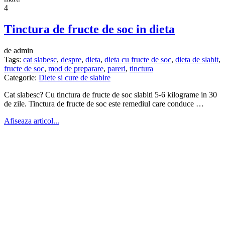
4
Tinctura de fructe de soc in dieta
de admin
Tags:
cat slabesc
,
despre
,
dieta
,
dieta cu fructe de soc
,
dieta de slabit
,
fructe de soc
,
mod de preparare
,
pareri
,
tinctura
Categorie:
Diete si cure de slabire
Cat slabesc? Cu tinctura de fructe de soc slabiti 5-6 kilograme in 30
de zile. Tinctura de fructe de soc este remediul care conduce …
Afiseaza articol...