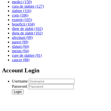
medici
(150)
cura de slabire
(127)
slabire
(116)
corp
(106)
experti
(105)
beneficii
(104)
diete de slabit
(102)
dieta de slabit
(102)
afectiuni
(99)
pareri
(99)
sfaturi
(94)
meniu
(94)
cure de slabire
(91)
cancer
(88)
Account Login
Username
Password