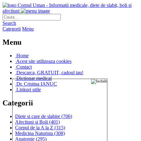
Corpul Uman - Informatii medicale, diete de slabit, boli si
afectiuni
Search
Categorii
Menu
Menu
Home
Acest site utilizeaza cookies
Contact
Descarca, GRATUIT, cadoul tau!
Dictionar medical
Dr. Cristina IANUC
Linkuri utile
Categorii
Diete si cure de slabire
(706)
Afectiuni si Boli
(401)
Corpul de la A la Z
(315)
Medicina Naturista
(308)
Anatomie
(295)