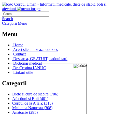
Corpul Uman - Informatii medicale, diete de slabit, boli si
afectiuni
Search
Categorii
Menu
Menu
Home
Acest site utilizeaza cookies
Contact
Descarca, GRATUIT, cadoul tau!
Dictionar medical
Dr. Cristina IANUC
Linkuri utile
Categorii
Diete si cure de slabire
(706)
Afectiuni si Boli
(401)
Corpul de la A la Z
(315)
Medicina Naturista
(308)
Anatomie
(295)