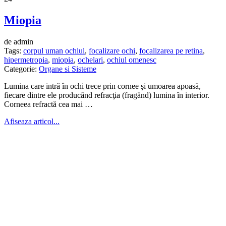
Miopia
de admin
Tags:
corpul uman ochiul
,
focalizare ochi
,
focalizarea pe retina
,
hipermetropia
,
miopia
,
ochelari
,
ochiul omenesc
Categorie:
Organe si Sisteme
Lumina care intră în ochi trece prin cornee şi umoarea apoasă,
fiecare dintre ele producând refracţia (fragănd) lumina în interior.
Corneea refractă cea mai …
Afiseaza articol...