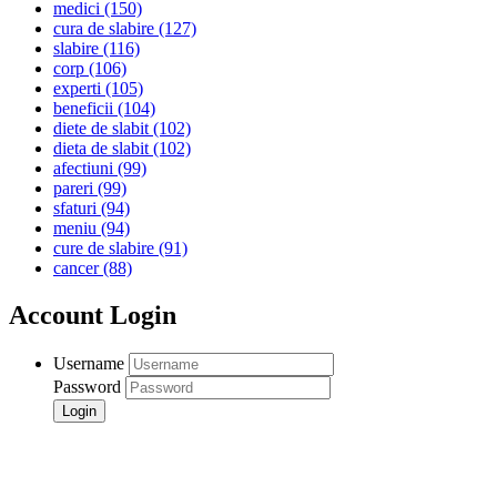
medici
(150)
cura de slabire
(127)
slabire
(116)
corp
(106)
experti
(105)
beneficii
(104)
diete de slabit
(102)
dieta de slabit
(102)
afectiuni
(99)
pareri
(99)
sfaturi
(94)
meniu
(94)
cure de slabire
(91)
cancer
(88)
Account Login
Username
Password