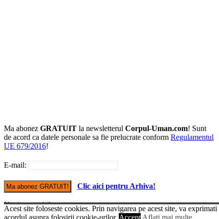
Ma abonez
GRATUIT
la newsletterul
Corpul-Uman.com
! Sunt
de acord ca datele personale sa fie prelucrate conform
Regulamentul
UE 679/2016
!
E-mail:
Clic aici pentru Arhiva!
Versiune mobile
Acest site foloseste cookies. Prin navigarea pe acest site, va exprimati
© Copyright Corpul-uman.com
acordul asupra folosirii cookie-urilor.
Accept
Aflati mai multe...