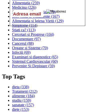
Alimentatia
(259)
Medicina
(226)
Sanatatea si Preventia
(170)
Interventii si Tratamente
(167)
Alimentatia si Igiena Vietii
(129)
Simptome
(114)
Stiati ca?
(113)
Cercetari si Progrese
(104)
Documentare
(97)
Cancerul
(88)
Organe si Sisteme
(70)
Infectii
(69)
Examinari si diagnostice
(65)
Sistemul Cardiovascular
(60)
Prevenire Si Depistare
(59)
Top Tags
dieta
(338)
Tratament
(212)
alimente
(184)
studiu
(159)
sanatate
(157)
diete
(153)