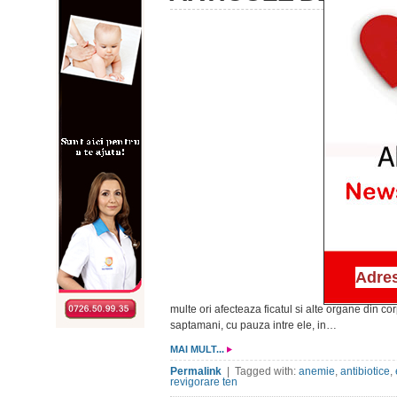
multe ori afecteaza ficatul si alte organe din 
saptamani, cu pauza intre ele, in…
MAI MULT...
Permalink
| Tagged with:
anemie
,
antibiotice
,
revigorare ten