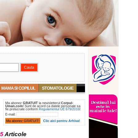
MAMA SI COPILUL
STOMATOLOGIE
Ma abonez
GRATUIT
la newsletterul
Corpul-
Uman.com
! Sunt de acord ca datele personale sa
fie prelucrate conform
Regulamentul UE 679/2016
!
E-mail:
Clic aici pentru Arhiva!
5
Articole