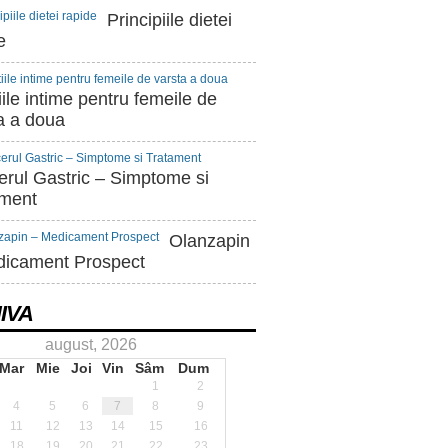
Principiile dietei
e
iile intime pentru femeile de
a a doua
rul Gastric – Simptome si
ament
Olanzapin
dicament Prospect
IVA
august, 2026
Mar
Mie
Joi
Vin
Sâm
Dum
1
2
4
5
6
7
8
9
11
12
13
14
15
16
18
19
20
21
22
23