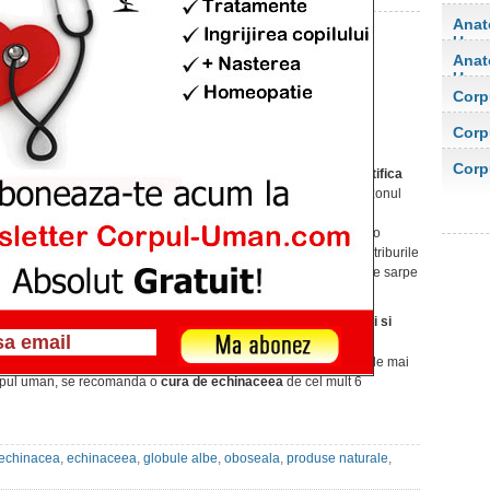
Anat
Uma
Anat
Echinaceea – aliatul tau
Uma
natural contra racelii si
Corp
orga
gripei
Corp
Publicat pe 18 dec. 2012 at 1:24pm
orga
Corp
Echinaceea
este un
remediu natural care fortifica
organsimul
, ferindu-l de gripa si raceala in sezonul
rece, intarind mecansimele de aparare ale
organismului impotriva infectiilor. Echinaceea, o
planta cu petale roz, descoperita in America la triburile
amerindiene, era folosita contra muscaturilor de sarpe
si in tratarea infectiilor.
Cum scapam de raceala in anotimpul rece?
Echinaceea – aliatul tau natural contra racelii si
gripei!
Pentru a evita luarea de antibiotice, care de cele mai
corpul uman, se recomanda o
cura de echinaceea
de cel mult 6
echinacea
,
echinaceea
,
globule albe
,
oboseala
,
produse naturale
,