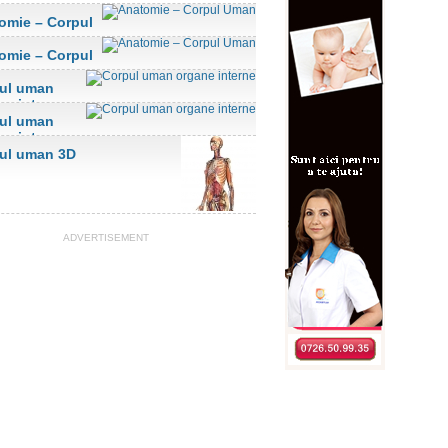
omie – Corpul
n
omie – Corpul
n
ul uman
ne interne
ul uman
ne interne
ul uman 3D
ADVERTISEMENT