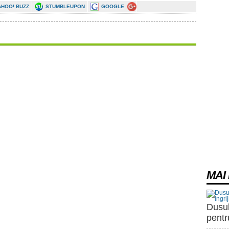
AHOO! BUZZ
STUMBLEUPON
GOOGLE
MAI 
Dusul
pentru