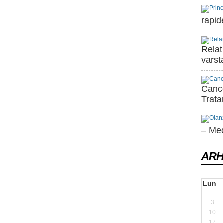
rapid
Relat
varst
Cance
Trat
– Me
ARH
Lun
3
10
17