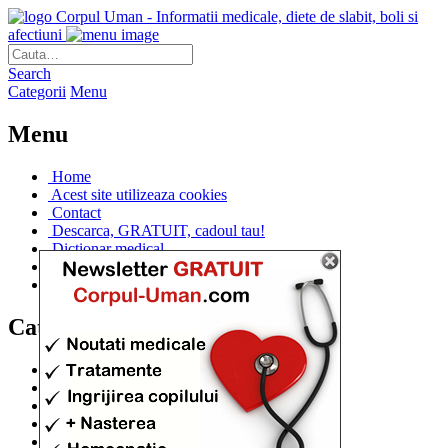
Corpul Uman - Informatii medicale, diete de slabit, boli si
afectiuni
Search
Categorii
Menu
Menu
Home
Acest site utilizeaza cookies
Contact
Descarca, GRATUIT, cadoul tau!
Dictionar medical
Dr. Cristina IANUC
Linkuri utile
Categorii
Diete si cure de slabire
(706)
Afectiuni si Boli
(401)
Corpul de la A la Z
(315)
Medicina Naturista
(308)
Anatomie
(295)