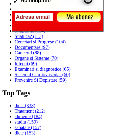
Alimentatia
(259)
Medicina
(226)
Sanatatea si Preventia
(170)
Interventii si Tratamente
(167)
Alimentatia si Igiena Vietii
(129)
Simptome
(114)
Stiati ca?
(113)
Cercetari si Progrese
(104)
Documentare
(97)
Cancerul
(88)
Organe si Sisteme
(70)
Infectii
(69)
Examinari si diagnostice
(65)
Sistemul Cardiovascular
(60)
Prevenire Si Depistare
(59)
Top Tags
dieta
(338)
Tratament
(212)
alimente
(184)
studiu
(159)
sanatate
(157)
diete
(153)