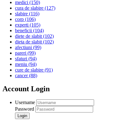
medici
(150)
cura de slabire
(127)
slabire
(116)
corp
(106)
experti
(105)
beneficii
(104)
diete de slabit
(102)
dieta de slabit
(102)
afectiuni
(99)
pareri
(99)
sfaturi
(94)
meniu
(94)
cure de slabire
(91)
cancer
(88)
Account Login
Username
Password