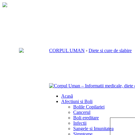
CORPUL UMAN
›
Diete si cure de slabire
Acasă
Afectiuni si Boli
Bolile Copilariei
Cancerul
Boli ereditare
Infectii
Sangele si Imunitatea
Simptome