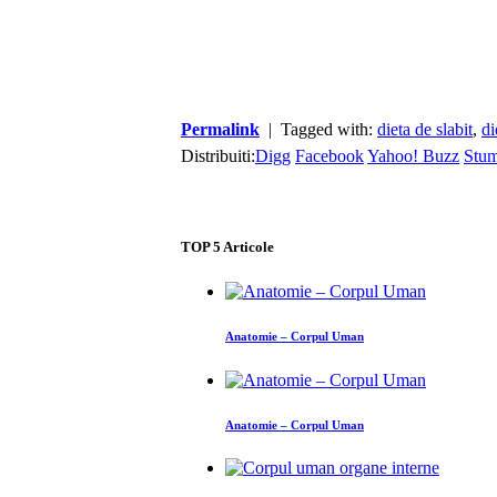
Permalink
| Tagged with:
dieta de slabit
,
di
Distribuiti:
Digg
Facebook
Yahoo! Buzz
Stu
TOP
5
Articole
Anatomie – Corpul Uman
Anatomie – Corpul Uman