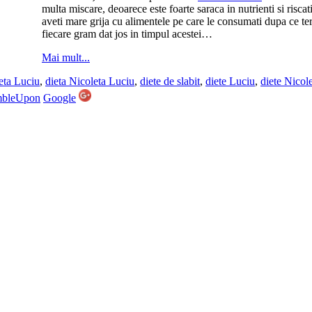
multa miscare, deoarece este foarte saraca in nutrienti si riscati
aveti mare grija cu alimentele pe care le consumati dupa ce term
fiecare gram dat jos in timpul acestei…
Mai mult...
eta Luciu
,
dieta Nicoleta Luciu
,
diete de slabit
,
diete Luciu
,
diete Nicol
mbleUpon
Google