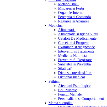
Metabolismul
Miscarea si Forta
Organele Interne
Perceptia si Comanda
Reglarea si Apararea
Medicina
Alimentatia
Alimentatia si Igiena Vietii
Catalog De Medicamente
Cercetari si Progrese
Examinari si diagnostice
Interventii si Tratamente
Medicina Naturista
Prevenire Si Depistare
Sanatatea si Preventia
Stiati ca?
Diete si cure de slabire
Dictionar medical
Psihism
Afectiuni Psihologice
Boli Mintale
Functii Mentale
Personalitate si Comportament
Mama si copilul