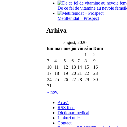
De ce fel de vitamine au nevoie femeil
Metilfenidat – Prospect
Arhiva
august, 2026
lun
mar
mie
joi
vin
sâm
Dum
1
2
3
4
5
6
7
8
9
10
11
12
13
14
15
16
17
18
19
20
21
22
23
24
25
26
27
28
29
30
31
« nov.
Acasă
RSS feed
Dictionar medical
Linkuri utile
Contact