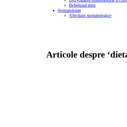
Dezvoltarea psihomotorie a copi
Bebelusul meu
Stomatologie
Afectiuni stomatologice
Articole despre ‘diet