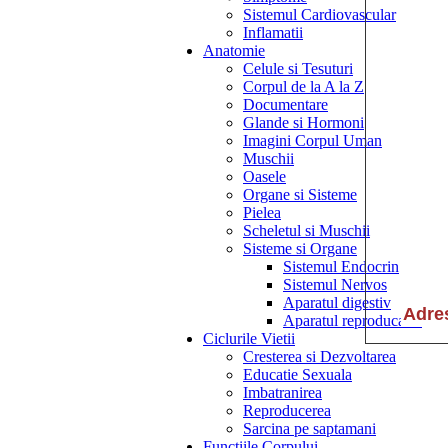
Sistemul Cardiovascular
Inflamatii
Anatomie
Celule si Tesuturi
Corpul de la A la Z
Documentare
Glande si Hormoni
Imagini Corpul Uman
Muschii
Oasele
Organe si Sisteme
Pielea
Scheletul si Muschii
Sisteme si Organe
Sistemul Endocrin
Sistemul Nervos
Aparatul digestiv
Aparatul reproducator
Ciclurile Vietii
Cresterea si Dezvoltarea
Educatie Sexuala
Imbatranirea
Reproducerea
Sarcina pe saptamani
Functiile Corpului