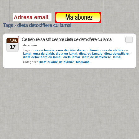
Tags › dieta detoxifiere cu lamai
2
Ce trebuie sa stiti despre dieta de detoxifiere cu lamai
AUG.
de admin
17
Tags:
cura cu lamaie
,
cura de detoxifiere cu lamai
,
cura de slabire cu
lamai
,
cura de slabit
,
dieta cu lamai
,
dieta cu lamaie
,
dieta detoxifiere
,
dieta detoxifiere cu lamai
,
dieta lamai
,
diete de detoxifiere
,
lamai
Categorie:
Diete si cure de slabire
,
Medicina