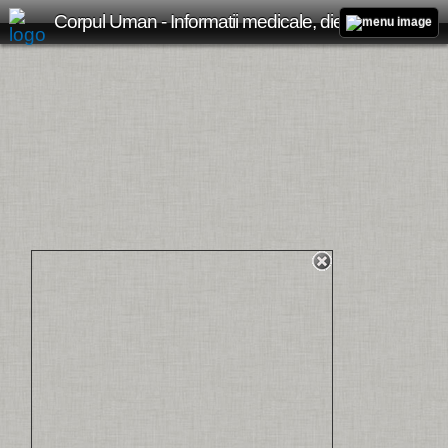
Corpul Uman - Informatii medicale, diete de slabit, boli si afectiuni