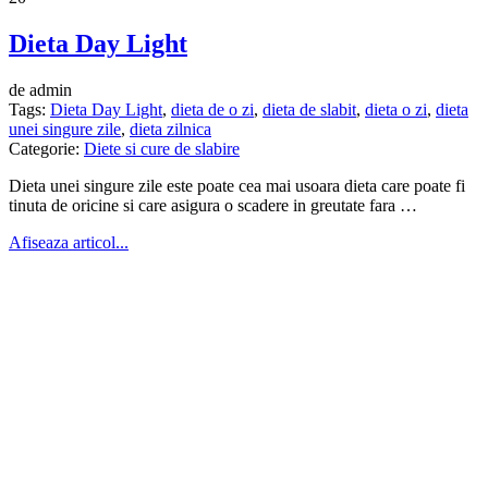
Dieta Day Light
de admin
Tags:
Dieta Day Light
,
dieta de o zi
,
dieta de slabit
,
dieta o zi
,
dieta
unei singure zile
,
dieta zilnica
Categorie:
Diete si cure de slabire
Dieta unei singure zile este poate cea mai usoara dieta care poate fi
tinuta de oricine si care asigura o scadere in greutate fara …
Afiseaza articol...