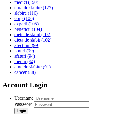
medici
(150)
cura de slabire
(127)
slabire
(116)
corp
(106)
experti
(105)
beneficii
(104)
diete de slabit
(102)
dieta de slabit
(102)
afectiuni
(99)
pareri
(99)
sfaturi
(94)
meniu
(94)
cure de slabire
(91)
cancer
(88)
Account Login
Username
Password