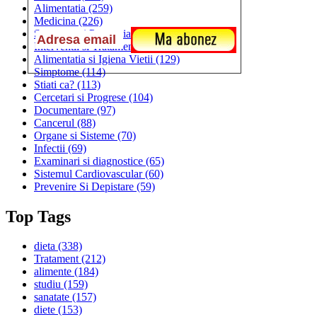
Alimentatia
(259)
Medicina
(226)
Sanatatea si Preventia
(170)
Interventii si Tratamente
(167)
Alimentatia si Igiena Vietii
(129)
Simptome
(114)
Stiati ca?
(113)
Cercetari si Progrese
(104)
Documentare
(97)
Cancerul
(88)
Organe si Sisteme
(70)
Infectii
(69)
Examinari si diagnostice
(65)
Sistemul Cardiovascular
(60)
Prevenire Si Depistare
(59)
Top Tags
dieta
(338)
Tratament
(212)
alimente
(184)
studiu
(159)
sanatate
(157)
diete
(153)