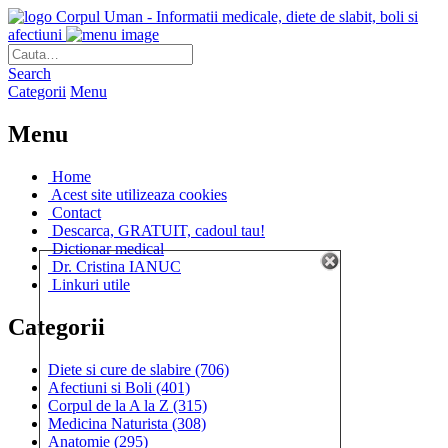
Corpul Uman - Informatii medicale, diete de slabit, boli si
afectiuni
Search
Categorii
Menu
Menu
Home
Acest site utilizeaza cookies
Contact
Descarca, GRATUIT, cadoul tau!
Dictionar medical
Dr. Cristina IANUC
Linkuri utile
Categorii
Diete si cure de slabire
(706)
Afectiuni si Boli
(401)
Corpul de la A la Z
(315)
Medicina Naturista
(308)
Anatomie
(295)