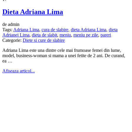
Dieta Adriana Lima
de admin
Tags:
Adriana Lima
,
cura de slabire
,
dieta Adriana Lima
,
dieta
Adrianei Lima
,
dieta de slabit
,
meniu
,
meniu pe zile
,
pareri
Categorie:
Diete si cure de slabire
Adriana Lima este una dintre cele mai frumoase femei din lume,
model, business-woman si mama a unei fetite de 2 ani. De curand,
ea …
Afiseaza articol...