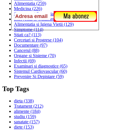
Alimentatia
(259)
Medicina
(226)
Sanatatea si Preventia
(170)
Interventii si Tratamente
(167)
Alimentatia si Igiena Vietii
(129)
Simptome
(114)
Stiati ca?
(113)
Cercetari si Progrese
(104)
Documentare
(97)
Cancerul
(88)
Organe si Sisteme
(70)
Infectii
(69)
Examinari si diagnostice
(65)
Sistemul Cardiovascular
(60)
Prevenire Si Depistare
(59)
Top Tags
dieta
(338)
Tratament
(212)
alimente
(184)
studiu
(159)
sanatate
(157)
diete
(153)