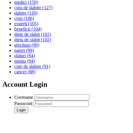
medici
(150)
cura de slabire
(127)
slabire
(116)
corp
(106)
experti
(105)
beneficii
(104)
diete de slabit
(102)
dieta de slabit
(102)
afectiuni
(99)
pareri
(99)
sfaturi
(94)
meniu
(94)
cure de slabire
(91)
cancer
(88)
Account Login
Username
Password