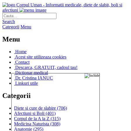
Corpul Uman - Informatii medicale, diete de slabit, boli si
afectiuni
Search
Categorii
Menu
Menu
Home
Acest site utilizeaza cookies
Contact
Descarca, GRATUIT, cadoul tau!
Dictionar medical
Dr. Cristina IANUC
Linkuri utile
Categorii
Diete si cure de slabire
(706)
Afectiuni si Boli
(401)
Corpul de la A la Z
(315)
Medicina Naturista
(308)
Anatomie
(295)