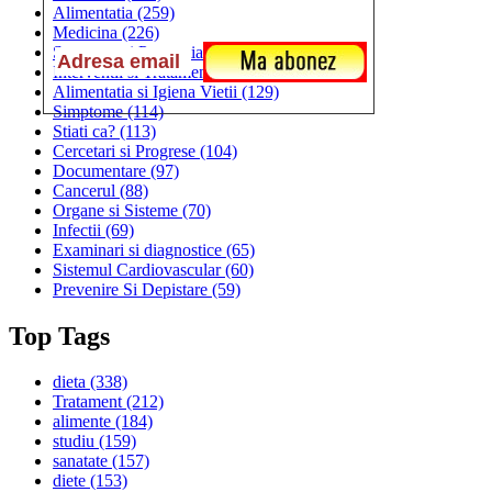
Alimentatia
(259)
Medicina
(226)
Sanatatea si Preventia
(170)
Interventii si Tratamente
(167)
Alimentatia si Igiena Vietii
(129)
Simptome
(114)
Stiati ca?
(113)
Cercetari si Progrese
(104)
Documentare
(97)
Cancerul
(88)
Organe si Sisteme
(70)
Infectii
(69)
Examinari si diagnostice
(65)
Sistemul Cardiovascular
(60)
Prevenire Si Depistare
(59)
Top Tags
dieta
(338)
Tratament
(212)
alimente
(184)
studiu
(159)
sanatate
(157)
diete
(153)