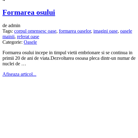
Formarea osului
de admin
Tags:
corpul omensesc oase
,
formarea oaselor
,
imagini oase
,
oasele
mainii
,
referat oase
Categorie:
Oasele
Formarea osului incepe in timpul vietii embrionare si se continua in
primii 20 de ani de viata.Dezvoltarea osoasa pleca dintr-un numar de
nuclei de …
Afiseaza articol...