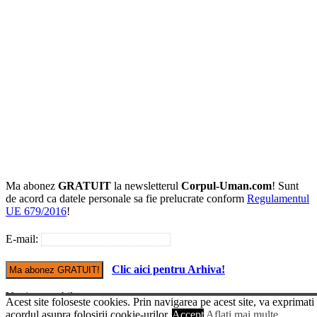
Ma abonez
GRATUIT
la newsletterul
Corpul-Uman.com
! Sunt
de acord ca datele personale sa fie prelucrate conform
Regulamentul
UE 679/2016
!
E-mail:
Clic aici pentru Arhiva!
Versiune mobile
Acest site foloseste cookies. Prin navigarea pe acest site, va exprimati
© Copyright Corpul-uman.com
acordul asupra folosirii cookie-urilor.
Accept
Aflati mai multe...