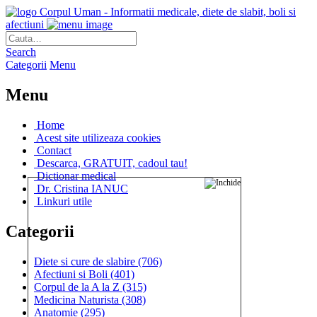
Corpul Uman - Informatii medicale, diete de slabit, boli si
afectiuni
Search
Categorii
Menu
Menu
Home
Acest site utilizeaza cookies
Contact
Descarca, GRATUIT, cadoul tau!
Dictionar medical
Dr. Cristina IANUC
Linkuri utile
Categorii
Diete si cure de slabire
(706)
Afectiuni si Boli
(401)
Corpul de la A la Z
(315)
Medicina Naturista
(308)
Anatomie
(295)