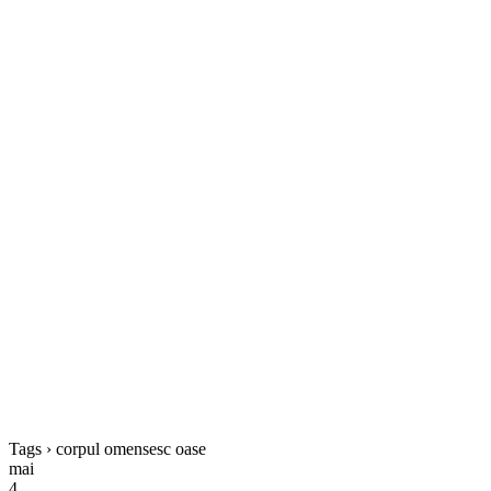
Tags › corpul omensesc oase
mai
4