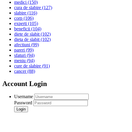
medici
(150)
cura de slabire
(127)
slabire
(116)
corp
(106)
experti
(105)
beneficii
(104)
diete de slabit
(102)
dieta de slabit
(102)
afectiuni
(99)
pareri
(99)
sfaturi
(94)
meniu
(94)
cure de slabire
(91)
cancer
(88)
Account Login
Username
Password