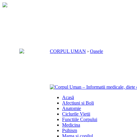
CORPUL UMAN
›
Oasele
Acasă
Afectiuni si Boli
Anatomie
Ciclurile Vietii
Functiile Corpului
Medicina
Psihism
Mama si copilul