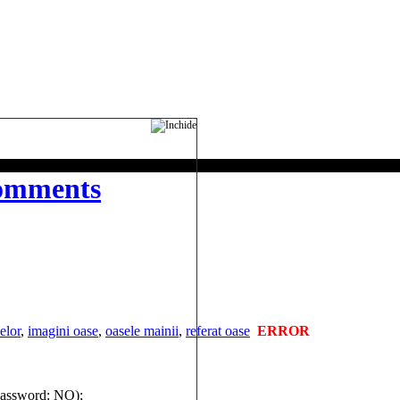
omments
elor
,
imagini oase
,
oasele mainii
,
referat oase
ERROR
 password: NO);