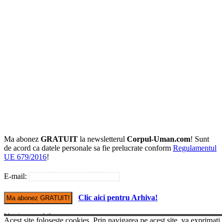
Ma abonez
GRATUIT
la newsletterul
Corpul-Uman.com
! Sunt
de acord ca datele personale sa fie prelucrate conform
Regulamentul
UE 679/2016
!
E-mail:
Clic aici pentru Arhiva!
Versiune mobile
Acest site foloseste cookies. Prin navigarea pe acest site, va exprimati