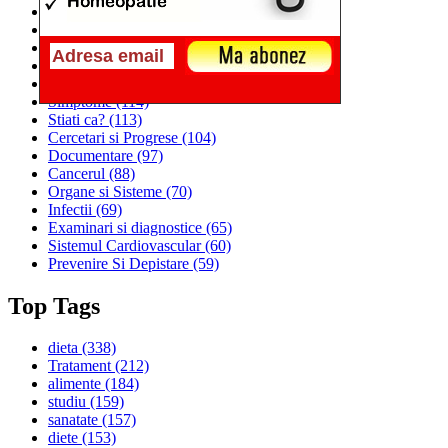
Alimentatia
(259)
Medicina
(226)
Sanatatea si Preventia
(170)
Interventii si Tratamente
(167)
Alimentatia si Igiena Vietii
(129)
Simptome
(114)
Stiati ca?
(113)
Cercetari si Progrese
(104)
Documentare
(97)
Cancerul
(88)
Organe si Sisteme
(70)
Infectii
(69)
Examinari si diagnostice
(65)
Sistemul Cardiovascular
(60)
Prevenire Si Depistare
(59)
Top Tags
dieta
(338)
Tratament
(212)
alimente
(184)
studiu
(159)
sanatate
(157)
diete
(153)