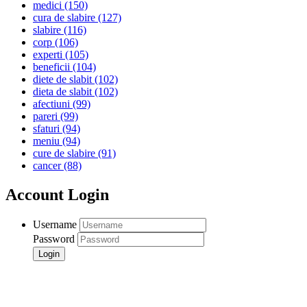
medici
(150)
cura de slabire
(127)
slabire
(116)
corp
(106)
experti
(105)
beneficii
(104)
diete de slabit
(102)
dieta de slabit
(102)
afectiuni
(99)
pareri
(99)
sfaturi
(94)
meniu
(94)
cure de slabire
(91)
cancer
(88)
Account Login
Username
Password