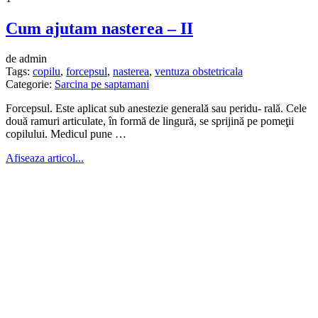
Cum ajutam nasterea – II
de admin
Tags:
copilu
,
forcepsul
,
nasterea
,
ventuza obstetricala
Categorie:
Sarcina pe saptamani
Forcepsul. Este aplicat sub anestezie generală sau peridu- rală. Cele
două ramuri articulate, în formă de lingură, se sprijină pe pomeţii
copilului. Medicul pune …
Afiseaza articol...