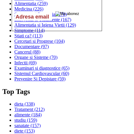
Alimentatia
(259)
Medicina
(226)
Sanatatea si Preventia
(170)
Interventii si Tratamente
(167)
Alimentatia si Igiena Vietii
(129)
Simptome
(114)
Stiati ca?
(113)
Cercetari si Progrese
(104)
Documentare
(97)
Cancerul
(88)
Organe si Sisteme
(70)
Infectii
(69)
Examinari si diagnostice
(65)
Sistemul Cardiovascular
(60)
Prevenire Si Depistare
(59)
Top Tags
dieta
(338)
Tratament
(212)
alimente
(184)
studiu
(159)
sanatate
(157)
diete
(153)