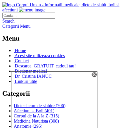
Corpul Uman - Informatii medicale, diete de slabit, boli si
afectiuni
Search
Categorii
Menu
Menu
Home
Acest site utilizeaza cookies
Contact
Descarca, GRATUIT, cadoul tau!
Dictionar medical
Dr. Cristina IANUC
Linkuri utile
Categorii
Diete si cure de slabire
(706)
Afectiuni si Boli
(401)
Corpul de la A la Z
(315)
Medicina Naturista
(308)
Anatomie
(295)