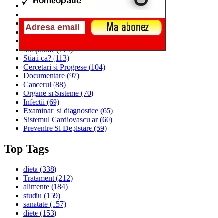
Alimentatia
(259)
Medicina
(226)
Sanatatea si Preventia
(170)
Interventii si Tratamente
(167)
Alimentatia si Igiena Vietii
(129)
Simptome
(114)
Stiati ca?
(113)
Cercetari si Progrese
(104)
Documentare
(97)
Cancerul
(88)
Organe si Sisteme
(70)
Infectii
(69)
Examinari si diagnostice
(65)
Sistemul Cardiovascular
(60)
Prevenire Si Depistare
(59)
Top Tags
dieta
(338)
Tratament
(212)
alimente
(184)
studiu
(159)
sanatate
(157)
diete
(153)