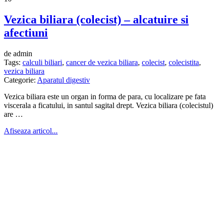
Vezica biliara (colecist) – alcatuire si
afectiuni
de admin
Tags:
calculi biliari
,
cancer de vezica biliara
,
colecist
,
colecistita
,
vezica biliara
Categorie:
Aparatul digestiv
Vezica biliara este un organ in forma de para, cu localizare pe fata
viscerala a ficatului, in santul sagital drept. Vezica biliara (colecistul)
are …
Afiseaza articol...