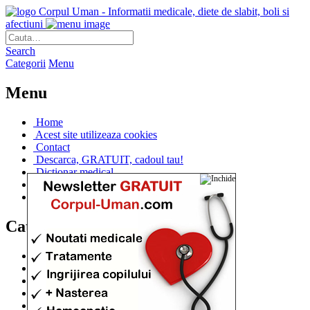
Corpul Uman - Informatii medicale, diete de slabit, boli si
afectiuni
Search
Categorii
Menu
Menu
Home
Acest site utilizeaza cookies
Contact
Descarca, GRATUIT, cadoul tau!
Dictionar medical
Dr. Cristina IANUC
Linkuri utile
Categorii
Diete si cure de slabire
(706)
Afectiuni si Boli
(401)
Corpul de la A la Z
(315)
Medicina Naturista
(308)
Anatomie
(295)