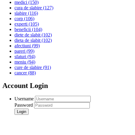
medici
(150)
cura de slabire
(127)
slabire
(116)
corp
(106)
experti
(105)
beneficii
(104)
diete de slabit
(102)
dieta de slabit
(102)
afectiuni
(99)
pareri
(99)
sfaturi
(94)
meniu
(94)
cure de slabire
(91)
cancer
(88)
Account Login
Username
Password