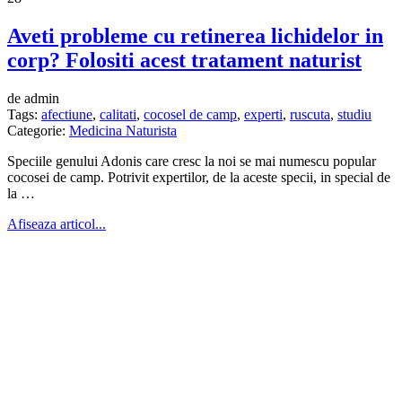
Aveti probleme cu retinerea lichidelor in
corp? Folositi acest tratament naturist
de admin
Tags:
afectiune
,
calitati
,
cocosel de camp
,
experti
,
ruscuta
,
studiu
Categorie:
Medicina Naturista
Speciile genului Adonis care cresc la noi se mai numescu popular
cocosei de camp. Potrivit expertilor, de la aceste specii, in special de
la …
Afiseaza articol...