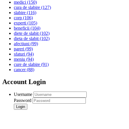
medici
(150)
cura de slabire
(127)
slabire
(116)
corp
(106)
experti
(105)
beneficii
(104)
diete de slabit
(102)
dieta de slabit
(102)
afectiuni
(99)
pareri
(99)
sfaturi
(94)
meniu
(94)
cure de slabire
(91)
cancer
(88)
Account Login
Username
Password