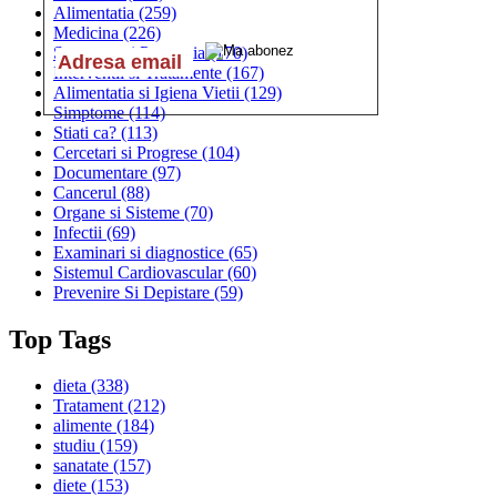
Alimentatia
(259)
Medicina
(226)
Sanatatea si Preventia
(170)
Interventii si Tratamente
(167)
Alimentatia si Igiena Vietii
(129)
Simptome
(114)
Stiati ca?
(113)
Cercetari si Progrese
(104)
Documentare
(97)
Cancerul
(88)
Organe si Sisteme
(70)
Infectii
(69)
Examinari si diagnostice
(65)
Sistemul Cardiovascular
(60)
Prevenire Si Depistare
(59)
Top Tags
dieta
(338)
Tratament
(212)
alimente
(184)
studiu
(159)
sanatate
(157)
diete
(153)