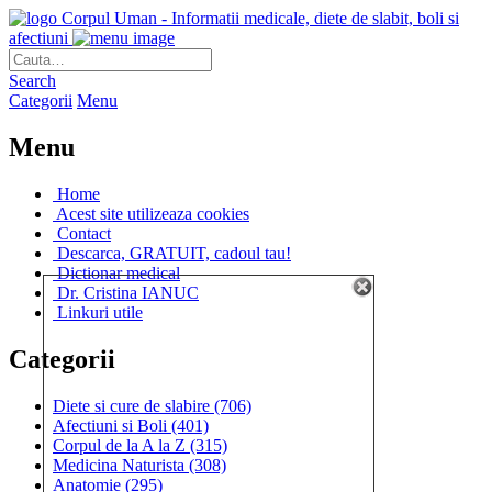
Corpul Uman - Informatii medicale, diete de slabit, boli si
afectiuni
Search
Categorii
Menu
Menu
Home
Acest site utilizeaza cookies
Contact
Descarca, GRATUIT, cadoul tau!
Dictionar medical
Dr. Cristina IANUC
Linkuri utile
Categorii
Diete si cure de slabire
(706)
Afectiuni si Boli
(401)
Corpul de la A la Z
(315)
Medicina Naturista
(308)
Anatomie
(295)