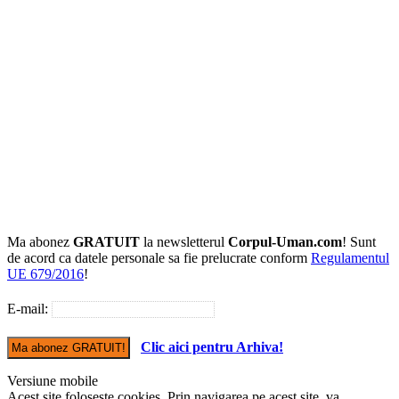
Ma abonez
GRATUIT
la newsletterul
Corpul-Uman.com
! Sunt
de acord ca datele personale sa fie prelucrate conform
Regulamentul
UE 679/2016
!
E-mail:
Clic aici pentru Arhiva!
Versiune mobile
Acest site foloseste cookies. Prin navigarea pe acest site, va