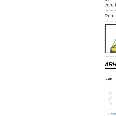
care i
Remed
ARH
Lun
3
10
17
24
31
« nov