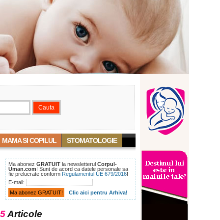
MAMA SI COPILUL
STOMATOLOGIE
Ma abonez
GRATUIT
la newsletterul
Corpul-
Uman.com
! Sunt de acord ca datele personale sa
fie prelucrate conform
Regulamentul UE 679/2016
!
E-mail:
Clic aici pentru Arhiva!
5
Articole