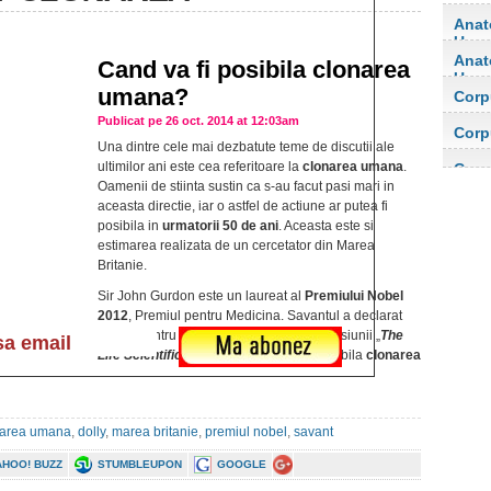
Anat
Uma
Anat
Cand va fi posibila clonarea
Uma
umana?
Corp
orga
Publicat pe 26 oct. 2014 at 12:03am
Corp
Una dintre cele mai dezbatute teme de discutii ale
orga
ultimilor ani este cea referitoare la
clonarea umana
.
Corp
Oamenii de stiinta sustin ca s-au facut pasi mari in
aceasta directie, iar o astfel de actiune ar putea fi
posibila in
urmatorii 50 de ani
. Aceasta este si
estimarea realizata de un cercetator din Marea
Britanie.
Sir John Gurdon este un laureat al
Premiului Nobel
2012
, Premiul pentru Medicina. Savantul a declarat
recent pentru BBC Radio 4, in cadrul emisiunii „
The
Life Scientific
„, ca este convins ca fi posibila
clonarea
narea umana
,
dolly
,
marea britanie
,
premiul nobel
,
savant
AHOO! BUZZ
STUMBLEUPON
GOOGLE