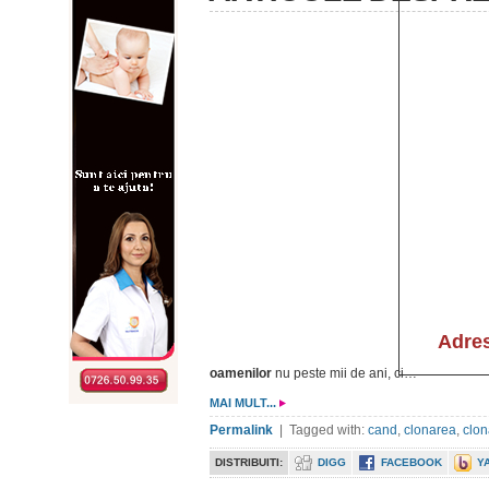
oamenilor
nu peste mii de ani, ci…
MAI MULT...
Permalink
| Tagged with:
cand
,
clonarea
,
clo
DISTRIBUITI:
DIGG
FACEBOOK
Y