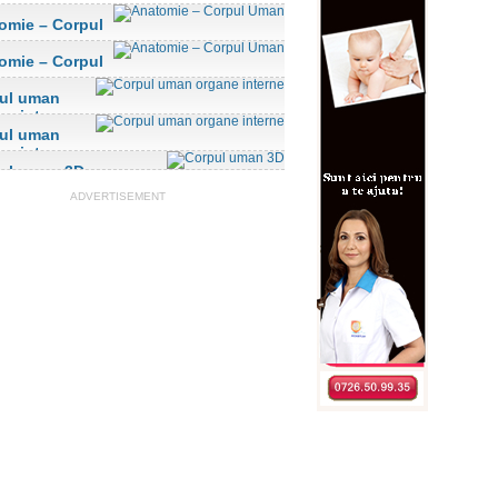
omie – Corpul
n
omie – Corpul
n
ul uman
ne interne
ul uman
ne interne
ul uman 3D
ADVERTISEMENT