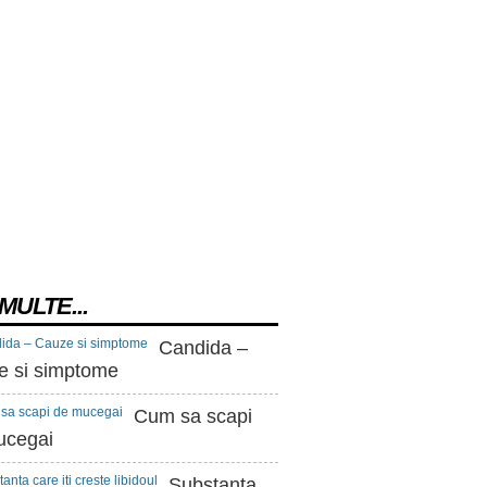
MULTE...
Candida –
e si simptome
Cum sa scapi
ucegai
Substanta