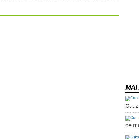
MAI 
Cauz
de m