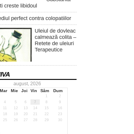
ti creste libidoul
iul perfect contra colopatiilor
Uleiul de dovleac
calmează colita –
Retete de uleiuri
Terapeutice
IVA
august, 2026
Mar
Mie
Joi
Vin
Sâm
Dum
1
2
4
5
6
7
8
9
11
12
13
14
15
16
18
19
20
21
22
23
25
26
27
28
29
30
.