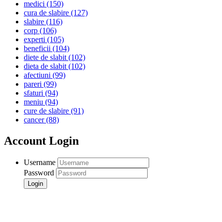
medici
(150)
cura de slabire
(127)
slabire
(116)
corp
(106)
experti
(105)
beneficii
(104)
diete de slabit
(102)
dieta de slabit
(102)
afectiuni
(99)
pareri
(99)
sfaturi
(94)
meniu
(94)
cure de slabire
(91)
cancer
(88)
Account Login
Username
Password