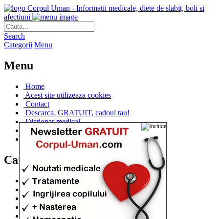
Corpul Uman - Informatii medicale, diete de slabit, boli si
afectiuni
Search
Categorii
Menu
Menu
Home
Acest site utilizeaza cookies
Contact
Descarca, GRATUIT, cadoul tau!
Dictionar medical
Dr. Cristina IANUC
Linkuri utile
Categorii
Diete si cure de slabire
(706)
Afectiuni si Boli
(401)
Corpul de la A la Z
(315)
Medicina Naturista
(308)
Anatomie
(295)