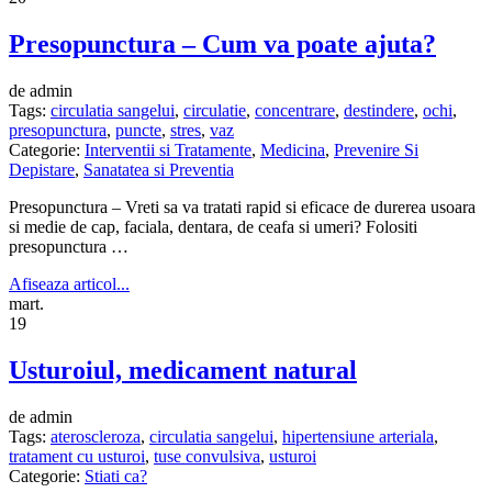
Presopunctura – Cum va poate ajuta?
de admin
Tags:
circulatia sangelui
,
circulatie
,
concentrare
,
destindere
,
ochi
,
presopunctura
,
puncte
,
stres
,
vaz
Categorie:
Interventii si Tratamente
,
Medicina
,
Prevenire Si
Depistare
,
Sanatatea si Preventia
Presopunctura – Vreti sa va tratati rapid si eficace de durerea usoara
si medie de cap, faciala, dentara, de ceafa si umeri? Folositi
presopunctura …
Afiseaza articol...
mart.
19
Usturoiul, medicament natural
de admin
Tags:
ateroscleroza
,
circulatia sangelui
,
hipertensiune arteriala
,
tratament cu usturoi
,
tuse convulsiva
,
usturoi
Categorie:
Stiati ca?