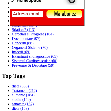
Alimentatia
(259)
Medicina
(226)
Sanatatea si Preventia
(170)
Interventii si Tratamente
(167)
Alimentatia si Igiena Vietii
(129)
Simptome
(114)
Stiati ca?
(113)
Cercetari si Progrese
(104)
Documentare
(97)
Cancerul
(88)
Organe si Sisteme
(70)
Infectii
(69)
Examinari si diagnostice
(65)
Sistemul Cardiovascular
(60)
Prevenire Si Depistare
(59)
Top Tags
dieta
(338)
Tratament
(212)
alimente
(184)
studiu
(159)
sanatate
(157)
diete
(153)