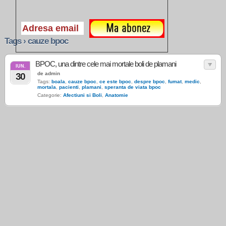
Tags › cauze bpoc
BPOC, una dintre cele mai mortale boli de plamani
IUN.
de admin
30
Tags:
boala
,
cauze bpoc
,
ce este bpoc
,
despre bpoc
,
fumat
,
medic
,
mortala
,
pacienti
,
plamani
,
speranta de viata bpoc
Categorie:
Afectiuni si Boli
,
Anatomie