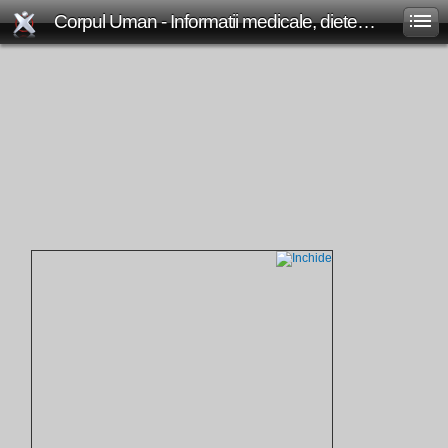
Corpul Uman - Informatii medicale, diete de slabit, boli si afectiuni