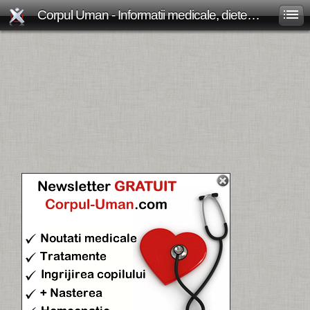
Corpul Uman - Informatii medicale, diete de slabit, boli si afectiuni