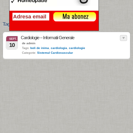
Tags › cardiologia
Cardiologie – Informatii Generale
SEPT.
de admin
10
Tags:
boli de inima
,
cardiologia
,
cardiologie
Categorie:
Sistemul Cardiovascular