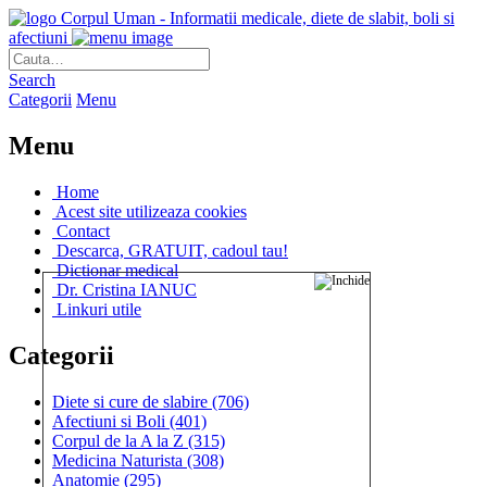
Corpul Uman - Informatii medicale, diete de slabit, boli si
afectiuni
Search
Categorii
Menu
Menu
Home
Acest site utilizeaza cookies
Contact
Descarca, GRATUIT, cadoul tau!
Dictionar medical
Dr. Cristina IANUC
Linkuri utile
Categorii
Diete si cure de slabire
(706)
Afectiuni si Boli
(401)
Corpul de la A la Z
(315)
Medicina Naturista
(308)
Anatomie
(295)