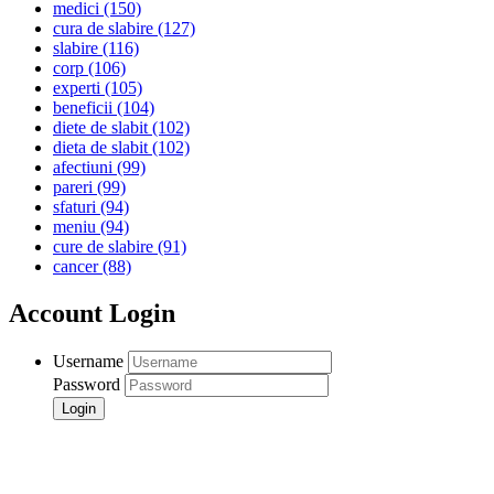
medici
(150)
cura de slabire
(127)
slabire
(116)
corp
(106)
experti
(105)
beneficii
(104)
diete de slabit
(102)
dieta de slabit
(102)
afectiuni
(99)
pareri
(99)
sfaturi
(94)
meniu
(94)
cure de slabire
(91)
cancer
(88)
Account Login
Username
Password