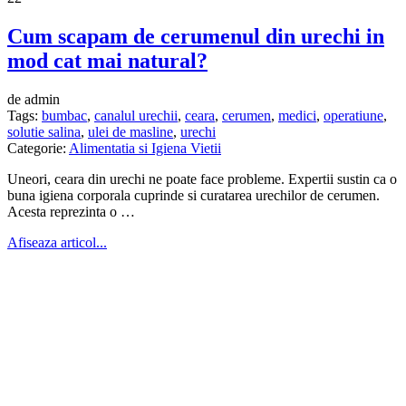
Cum scapam de cerumenul din urechi in
mod cat mai natural?
de admin
Tags:
bumbac
,
canalul urechii
,
ceara
,
cerumen
,
medici
,
operatiune
,
solutie salina
,
ulei de masline
,
urechi
Categorie:
Alimentatia si Igiena Vietii
Uneori, ceara din urechi ne poate face probleme. Expertii sustin ca o
buna igiena corporala cuprinde si curatarea urechilor de cerumen.
Acesta reprezinta o …
Afiseaza articol...