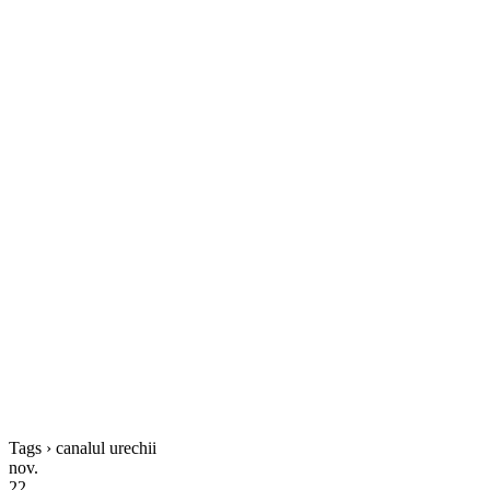
Tags › canalul urechii
nov.
22