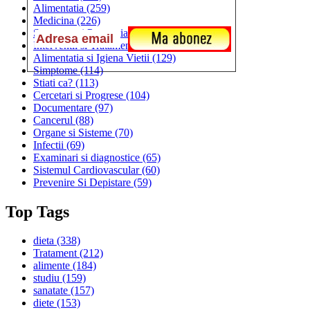
Alimentatia
(259)
Medicina
(226)
Sanatatea si Preventia
(170)
Interventii si Tratamente
(167)
Alimentatia si Igiena Vietii
(129)
Simptome
(114)
Stiati ca?
(113)
Cercetari si Progrese
(104)
Documentare
(97)
Cancerul
(88)
Organe si Sisteme
(70)
Infectii
(69)
Examinari si diagnostice
(65)
Sistemul Cardiovascular
(60)
Prevenire Si Depistare
(59)
Top Tags
dieta
(338)
Tratament
(212)
alimente
(184)
studiu
(159)
sanatate
(157)
diete
(153)