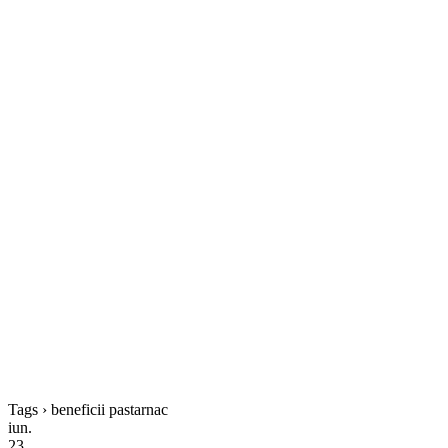
Tags › beneficii pastarnac
iun.
23