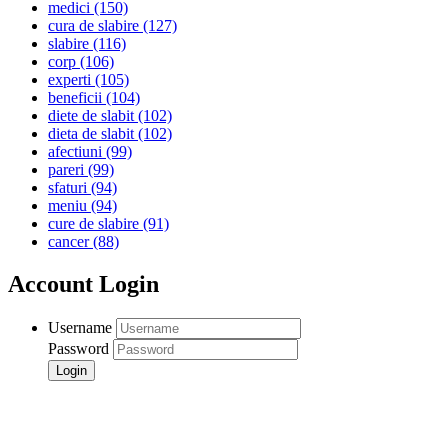
medici
(150)
cura de slabire
(127)
slabire
(116)
corp
(106)
experti
(105)
beneficii
(104)
diete de slabit
(102)
dieta de slabit
(102)
afectiuni
(99)
pareri
(99)
sfaturi
(94)
meniu
(94)
cure de slabire
(91)
cancer
(88)
Account Login
Username
Password