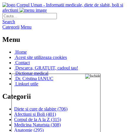
Corpul Uman - Informatii medicale, diete de slabit, boli si
afectiuni
Search
Categorii
Menu
Menu
Home
Acest site utilizeaza cookies
Contact
Descarca, GRATUIT, cadoul tau!
Dictionar medical
Dr. Cristina IANUC
Linkuri utile
Categorii
Diete si cure de slabire
(706)
Afectiuni si Boli
(401)
Corpul de la A la Z
(315)
Medicina Naturista
(308)
Anatomie
(295)