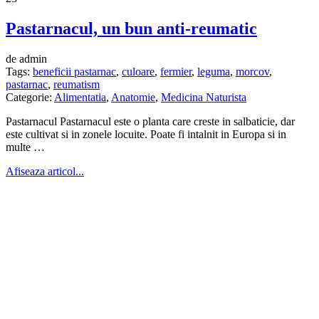
Pastarnacul, un bun anti-reumatic
de admin
Tags:
beneficii pastarnac
,
culoare
,
fermier
,
leguma
,
morcov
,
pastarnac
,
reumatism
Categorie:
Alimentatia
,
Anatomie
,
Medicina Naturista
Pastarnacul Pastarnacul este o planta care creste in salbaticie, dar
este cultivat si in zonele locuite. Poate fi intalnit in Europa si in
multe …
Afiseaza articol...