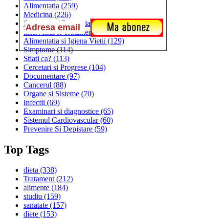
Alimentatia
(259)
Medicina
(226)
Sanatatea si Preventia
(170)
Interventii si Tratamente
(167)
Alimentatia si Igiena Vietii
(129)
Simptome
(114)
Stiati ca?
(113)
Cercetari si Progrese
(104)
Documentare
(97)
Cancerul
(88)
Organe si Sisteme
(70)
Infectii
(69)
Examinari si diagnostice
(65)
Sistemul Cardiovascular
(60)
Prevenire Si Depistare
(59)
Top Tags
dieta
(338)
Tratament
(212)
alimente
(184)
studiu
(159)
sanatate
(157)
diete
(153)