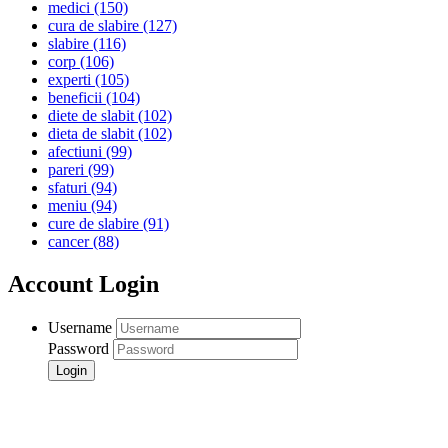
medici
(150)
cura de slabire
(127)
slabire
(116)
corp
(106)
experti
(105)
beneficii
(104)
diete de slabit
(102)
dieta de slabit
(102)
afectiuni
(99)
pareri
(99)
sfaturi
(94)
meniu
(94)
cure de slabire
(91)
cancer
(88)
Account Login
Username
Password