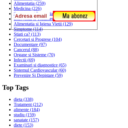
Alimentatia
(259)
Medicina
(226)
Sanatatea si Preventia
(170)
Interventii si Tratamente
(167)
Alimentatia si Igiena Vietii
(129)
Simptome
(114)
Stiati ca?
(113)
Cercetari si Progrese
(104)
Documentare
(97)
Cancerul
(88)
Organe si Sisteme
(70)
Infectii
(69)
Examinari si diagnostice
(65)
Sistemul Cardiovascular
(60)
Prevenire Si Depistare
(59)
Top Tags
dieta
(338)
Tratament
(212)
alimente
(184)
studiu
(159)
sanatate
(157)
diete
(153)