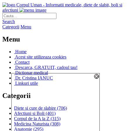
Corpul Uman - Informatii medicale, diete de slabit, boli si
afectiuni
Search
Categorii
Menu
Menu
Home
Acest site utilizeaza cookies
Contact
Descarca, GRATUIT, cadoul tau!
Dictionar medical
Dr. Cristina IANUC
Linkuri utile
Categorii
Diete si cure de slabire
(706)
Afectiuni si Boli
(401)
Corpul de la A la Z
(315)
Medicina Naturista
(308)
Anatomie
(295)