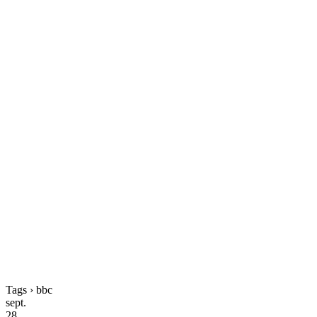
Tags › bbc
sept.
28