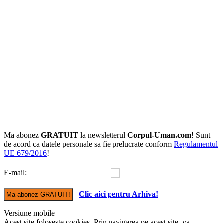
Ma abonez
GRATUIT
la newsletterul
Corpul-Uman.com
! Sunt
de acord ca datele personale sa fie prelucrate conform
Regulamentul
UE 679/2016
!
E-mail:
Clic aici pentru Arhiva!
Versiune mobile
Acest site foloseste cookies. Prin navigarea pe acest site, va